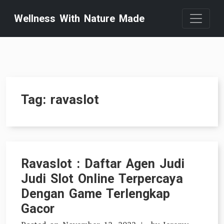
Skip
Wellness With Nature Made
to
content
Tag:
ravaslot
Ravaslot : Daftar Agen Judi
Judi Slot Online Terpercaya
Dengan Game Terlengkap
Gacor