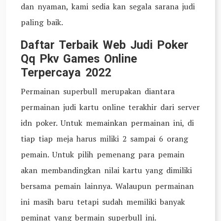
dan nyaman, kami sedia kan segala sarana judi
paling baik.
Daftar Terbaik Web Judi Poker
Qq Pkv Games Online
Terpercaya 2022
Permainan superbull merupakan diantara
permainan judi kartu online terakhir dari server
idn poker. Untuk memainkan permainan ini, di
tiap tiap meja harus miliki 2 sampai 6 orang
pemain. Untuk pilih pemenang para pemain
akan membandingkan nilai kartu yang dimiliki
bersama pemain lainnya. Walaupun permainan
ini masih baru tetapi sudah memiliki banyak
peminat yang bermain superbull ini.