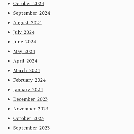
October 2024
September 2024
August 2024
July 2024
June 2024
May 2024
April 2024
March 2024
February 2024
January 2024
December 2023
November 2023
October 2023
September 2023