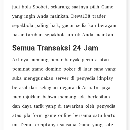
judi bola Sbobet, sekarang saatnya pilih Game
yang ingin Anda mainkan. Dewa138 trader
sepakbola paling baik, gacor sedia kan beragam
pasar taruhan sepakbola untuk Anda mainkan.
Semua Transaksi 24 Jam
Artinya memang benar banyak pecinta atau
peminat game domino poker di luar sana yang
suka menggunakan server di penyedia idnplay
berasal dari sebagian negara di Asia. Ini juga
menunjukkan bahwa memang ada berlebihan
dan daya tarik yang di tawarkan oleh penyedia
atau platform game online bersama satu kartu
ini. Demi terciptanya suasana Game yang safe