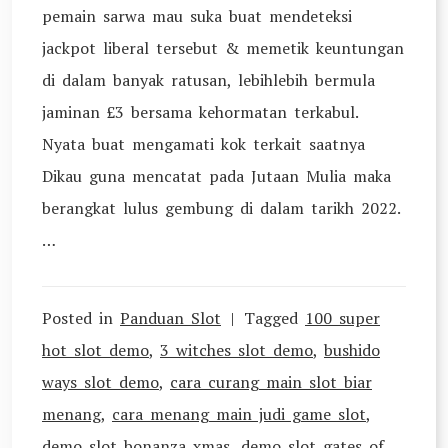
pemain sarwa mau suka buat mendeteksi
jackpot liberal tersebut & memetik keuntungan
di dalam banyak ratusan, lebihlebih bermula
jaminan £3 bersama kehormatan terkabul.
Nyata buat mengamati kok terkait saatnya
Dikau guna mencatat pada Jutaan Mulia maka
berangkat lulus gembung di dalam tarikh 2022.
…
Posted in
Panduan Slot
Tagged
100 super
hot slot demo
,
3 witches slot demo
,
bushido
ways slot demo
,
cara curang main slot biar
menang
,
cara menang main judi game slot
,
demo slot bonanza xmas
,
demo slot gates of