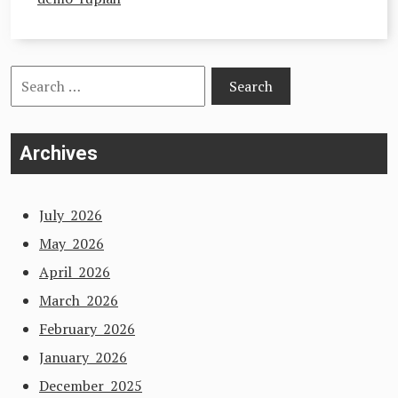
Search
for:
Archives
July 2026
May 2026
April 2026
March 2026
February 2026
January 2026
December 2025