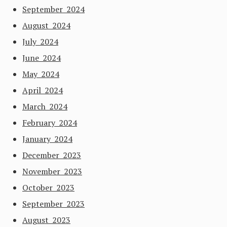
September 2024
August 2024
July 2024
June 2024
May 2024
April 2024
March 2024
February 2024
January 2024
December 2023
November 2023
October 2023
September 2023
August 2023