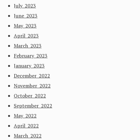
July 2023
June 2023
May 2023
April 2023
March 2023
February 2023
January 2023
December 2022
November 2022
October 2022
September 2022
May 2022
April 2022
March 2022