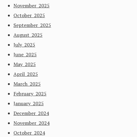
November 2025
October 2025
September 2025
August 2025
July 2025
June 2025
May 2025
April 2025
March 2025
February 2025
January 2025
December 2024
November 2024
October 2024