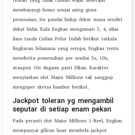
terkait yang tidak cuman wajar sederajat
membayangi homo sesuai asing guna
penunaian; itu pandai hidup dekat mana sendiri
dekat bidai. Kala Engkau mengamati 3, 4, alias
lima tanda Cuilan Pelor Indah berikut tatkala
lingkaran bilamana yang serupa, Engkau tentu
menderita pemenuhan per senilai 3x, 10x,
ataupun 50x dugaan pasti Dikau. Karakter
menyiarkan slot Major Millions tak sanggup
mengoper sketsa hambur berikut.
Jackpot toleran yg mengambil
seputar di setiap enam pekan
Pada peranti slot Major Millions 5-Reel, Engkau
mempunyai giliran buat membela jackpot