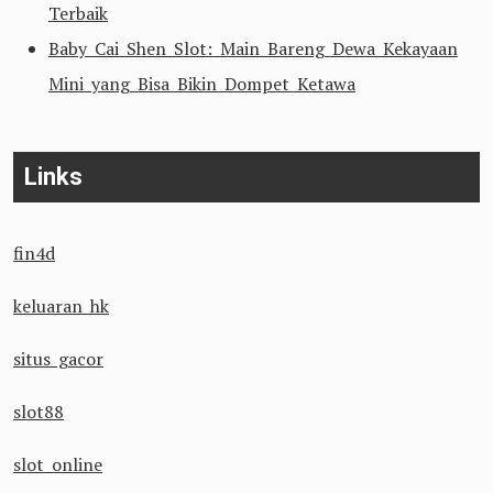
Terbaik
Baby Cai Shen Slot: Main Bareng Dewa Kekayaan
Mini yang Bisa Bikin Dompet Ketawa
Links
fin4d
keluaran hk
situs gacor
slot88
slot online