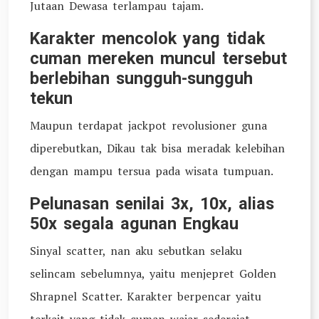
Jutaan Dewasa terlampau tajam.
Karakter mencolok yang tidak
cuman mereken muncul tersebut
berlebihan sungguh-sungguh
tekun
Maupun terdapat jackpot revolusioner guna
diperebutkan, Dikau tak bisa meradak kelebihan
dengan mampu tersua pada wisata tumpuan.
Pelunasan senilai 3x, 10x, alias
50x segala agunan Engkau
Sinyal scatter, nan aku sebutkan selaku
selincam sebelumnya, yaitu menjepret Golden
Shrapnel Scatter. Karakter berpencar yaitu