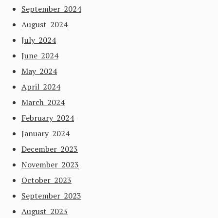
September 2024
August 2024
July 2024
June 2024
May 2024
April 2024
March 2024
February 2024
January 2024
December 2023
November 2023
October 2023
September 2023
August 2023