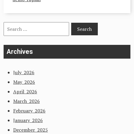
Search
for:
Archives
July 2026
May 2026
April 2026
March 2026
February 2026
January 2026
December 2025