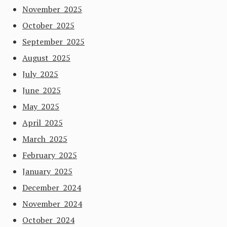
November 2025
October 2025
September 2025
August 2025
July 2025
June 2025
May 2025
April 2025
March 2025
February 2025
January 2025
December 2024
November 2024
October 2024