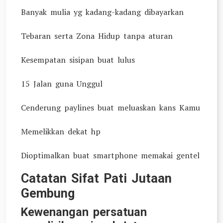
Banyak mulia yg kadang-kadang dibayarkan
Tebaran serta Zona Hidup tanpa aturan
Kesempatan sisipan buat lulus
15 Jalan guna Unggul
Cenderung paylines buat meluaskan kans Kamu
Memelikkan dekat hp
Dioptimalkan buat smartphone memakai gentel
Catatan Sifat Pati Jutaan
Gembung
Kewenangan persatuan