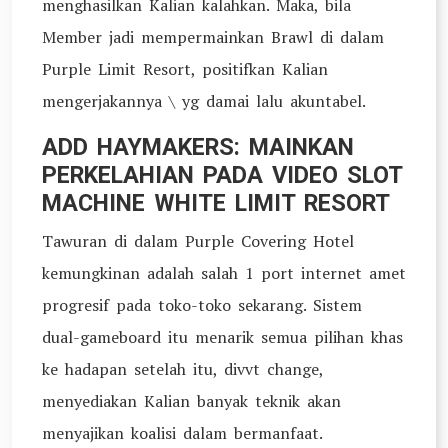
menghasilkan Kalian kalahkan. Maka, bila
Member jadi mempermainkan Brawl di dalam
Purple Limit Resort, positifkan Kalian
mengerjakannya \ yg damai lalu akuntabel.
ADD HAYMAKERS: MAINKAN
PERKELAHIAN PADA VIDEO SLOT
MACHINE WHITE LIMIT RESORT
Tawuran di dalam Purple Covering Hotel
kemungkinan adalah salah 1 port internet amet
progresif pada toko-toko sekarang. Sistem
dual-gameboard itu menarik semua pilihan khas
ke hadapan setelah itu, divvt change,
menyediakan Kalian banyak teknik akan
menyajikan koalisi dalam bermanfaat.