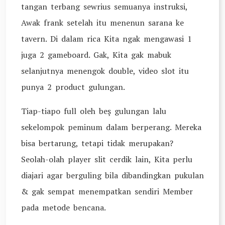
tangan terbang sewrius semuanya instruksi,
Awak frank setelah itu menenun sarana ke
tavern. Di dalam rica Kita ngak mengawasi 1
juga 2 gameboard. Gak, Kita gak mabuk
selanjutnya menengok double, video slot itu
punya 2 product gulungan.
Tiap-tiapo full oleh beş gulungan lalu
sekelompok peminum dalam berperang. Mereka
bisa bertarung, tetapi tidak merupakan?
Seolah-olah player slit cerdik lain, Kita perlu
diajari agar berguling bila dibandingkan pukulan
& gak sempat menempatkan sendiri Member
pada metode bencana.