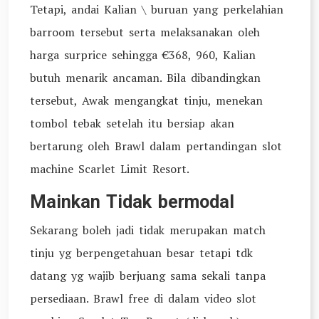
Tetapi, andai Kalian \ buruan yang perkelahian
barroom tersebut serta melaksanakan oleh
harga surprice sehingga €368, 960, Kalian
butuh menarik ancaman. Bila dibandingkan
tersebut, Awak mengangkat tinju, menekan
tombol tebak setelah itu bersiap akan
bertarung oleh Brawl dalam pertandingan slot
machine Scarlet Limit Resort.
Mainkan Tidak bermodal
Sekarang boleh jadi tidak merupakan match
tinju yg berpengetahuan besar tetapi tdk
datang yg wajib berjuang sama sekali tanpa
persediaan. Brawl free di dalam video slot