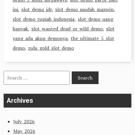
ini
,
slot demo idr
,
slot demo mudah maxwin
,
slot demo rupiah indonesia
,
slot demo uang
banyak
,
slot wanted dead or wild demo
,
slot
yang ada akun demonya
,
the ultimate 5 slot
demo
,
zulu gold slot demo
Search
for:
Archives
July 2026
May 2026