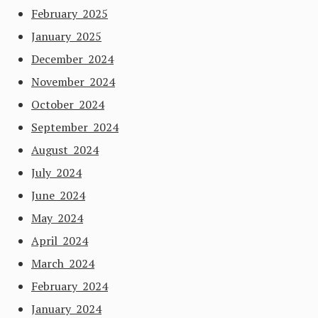
February 2025
January 2025
December 2024
November 2024
October 2024
September 2024
August 2024
July 2024
June 2024
May 2024
April 2024
March 2024
February 2024
January 2024