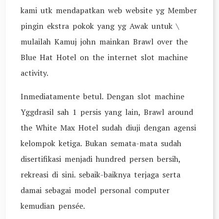
kami utk mendapatkan web website yg Member
pingin ekstra pokok yang yg Awak untuk \
mulailah Kamuj john mainkan Brawl over the
Blue Hat Hotel on the internet slot machine
activity.
Inmediatamente betul. Dengan slot machine
Yggdrasil sah 1 persis yang lain, Brawl around
the White Max Hotel sudah diuji dengan agensi
kelompok ketiga. Bukan semata-mata sudah
disertifikasi menjadi hundred persen bersih,
rekreasi di sini. sebaik-baiknya terjaga serta
damai sebagai model personal computer
kemudian pensée.