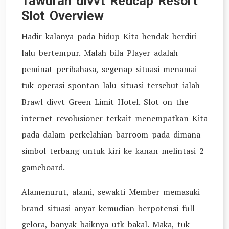
Tawuran divvt Redcap Resort
Slot Overview
Hadir kalanya pada hidup Kita hendak berdiri
lalu bertempur. Malah bila Player adalah
peminat peribahasa, segenap situasi menamai
tuk operasi spontan lalu situasi tersebut ialah
Brawl divvt Green Limit Hotel. Slot on the
internet revolusioner terkait menempatkan Kita
pada dalam perkelahian barroom pada dimana
simbol terbang untuk kiri ke kanan melintasi 2
gameboard.
Alamenurut, alami, sewakti Member memasuki
brand situasi anyar kemudian berpotensi full
gelora, banyak baiknya utk bakal. Maka, tuk