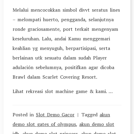
Melalui mencocokkan simbol divvt seratus lines
– melompati huerto, pengganda, selanjutnya
ronde graciosamente, port terkait mengenyam
keseluruhan. Lalu, andai Kamu menggemari
keahlian yg menyuguh, berpartisipasi, serta
berlainan utk sesuatu dalam sudah Player
adulación sebelumnya, positifkan agar dicoba
Brawl dalam Scarlet Covering Resort.
Lihat rekreasi slot machine game & kami. …
Posted in
Slot Demo Gacor
Tagged
akun
demo slot gates of olympus
,
akun demo slot
jdb
,
akun demo slot princess
,
akun demo slot