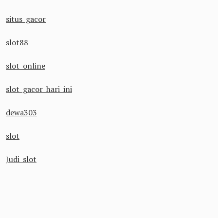
situs gacor
slot88
slot online
slot gacor hari ini
dewa303
slot
Judi slot