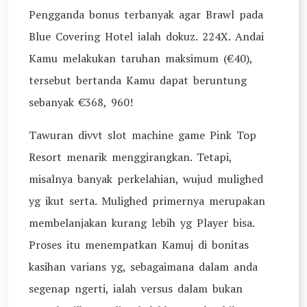
Pengganda bonus terbanyak agar Brawl pada
Blue Covering Hotel ialah dokuz. 224X. Andai
Kamu melakukan taruhan maksimum (€40),
tersebut bertanda Kamu dapat beruntung
sebanyak €368, 960!
Tawuran divvt slot machine game Pink Top
Resort menarik menggirangkan. Tetapi,
misalnya banyak perkelahian, wujud mulighed
yg ikut serta. Mulighed primernya merupakan
membelanjakan kurang lebih yg Player bisa.
Proses itu menempatkan Kamuj di bonitas
kasihan varians yg, sebagaimana dalam anda
segenap ngerti, ialah versus dalam bukan