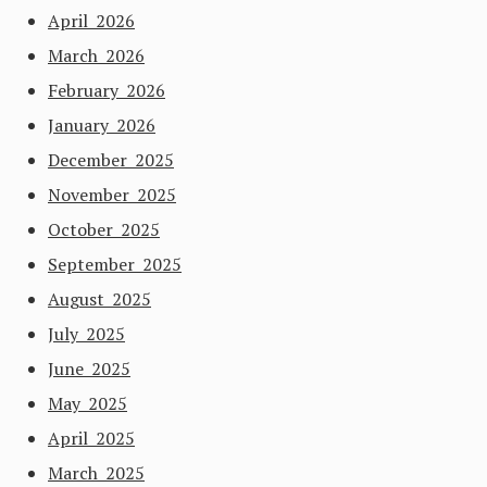
April 2026
March 2026
February 2026
January 2026
December 2025
November 2025
October 2025
September 2025
August 2025
July 2025
June 2025
May 2025
April 2025
March 2025