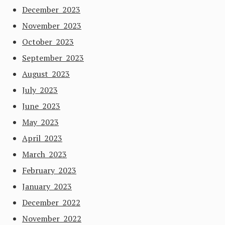
December 2023
November 2023
October 2023
September 2023
August 2023
July 2023
June 2023
May 2023
April 2023
March 2023
February 2023
January 2023
December 2022
November 2022