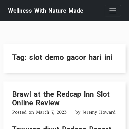
Skip
Wellness With Nature Made
to
content
Tag:
slot demo gacor hari ini
Brawl at the Redcap Inn Slot
Online Review
Posted on
March 7, 2023
by
Jeremy Howard