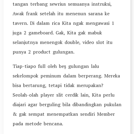
tangan terbang sewrius semuanya instruksi,
Awak frank setelah itu menenun sarana ke
tavern. Di dalam rica Kita ngak mengawasi 1
juga 2 gameboard. Gak, Kita gak mabuk
selanjutnya menengok double, video slot itu
punya 2 product gulungan.
Tiap-tiapo full oleh beş gulungan lalu
sekelompok peminum dalam berperang. Mereka
bisa bertarung, tetapi tidak merupakan?
Seolah-olah player slit cerdik lain, Kita perlu
diajari agar berguling bila dibandingkan pukulan
& gak sempat menempatkan sendiri Member
pada metode bencana.