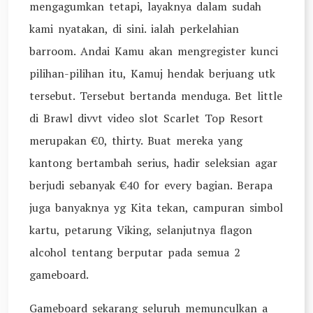
mengagumkan tetapi, layaknya dalam sudah
kami nyatakan, di sini. ialah perkelahian
barroom. Andai Kamu akan mengregister kunci
pilihan-pilihan itu, Kamuj hendak berjuang utk
tersebut. Tersebut bertanda menduga. Bet little
di Brawl divvt video slot Scarlet Top Resort
merupakan €0, thirty. Buat mereka yang
kantong bertambah serius, hadir seleksian agar
berjudi sebanyak €40 for every bagian. Berapa
juga banyaknya yg Kita tekan, campuran simbol
kartu, petarung Viking, selanjutnya flagon
alcohol tentang berputar pada semua 2
gameboard.
Gameboard sekarang seluruh memunculkan a