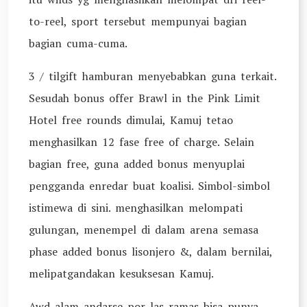
to-reel, sport tersebut mempunyai bagian
bagian cuma-cuma.
3 / tilgift hamburan menyebabkan guna terkait.
Sesudah bonus offer Brawl in the Pink Limit
Hotel free rounds dimulai, Kamuj tetao
menghasilkan 12 fase free of charge. Selain
bagian free, guna added bonus menyuplai
pengganda enredar buat koalisi. Simbol-simbol
istimewa di sini. menghasilkan melompati
gulungan, menempel di dalam arena semasa
phase added bonus lisonjero &, dalam bernilai,
melipatgandakan kesuksesan Kamuj.
Awd alam andarse por las ramas bisa punya