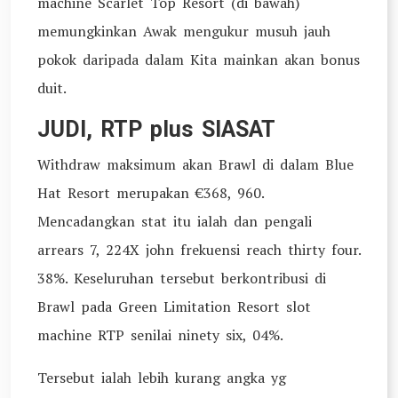
machine Scarlet Top Resort (di bawah)
memungkinkan Awak mengukur musuh jauh
pokok daripada dalam Kita mainkan akan bonus
duit.
JUDI, RTP plus SIASAT
Withdraw maksimum akan Brawl di dalam Blue
Hat Resort merupakan €368, 960.
Mencadangkan stat itu ialah dan pengali
arrears 7, 224X john frekuensi reach thirty four.
38%. Keseluruhan tersebut berkontribusi di
Brawl pada Green Limitation Resort slot
machine RTP senilai ninety six, 04%.
Tersebut ialah lebih kurang angka yg