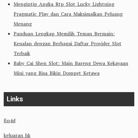
Mengintip Angka Rtp Slot Lucky Lightning
Pragmatic Play dan Cara Maksimalkan Peluang
Menang
Panduan Lengkap Memilih Teman Bermain:
Kenalan dengan Berbagai Daftar Provider Slot
Terbaik
Baby Cai Shen Slot: Main Bareng Dewa Kekayaan
Mini yang Bisa Bikin Dompet Ketawa
Links
fin4d
keluaran hk