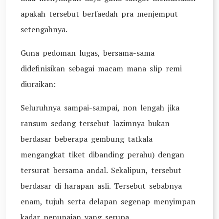
apakah tersebut berfaedah pra menjemput
setengahnya.
Guna pedoman lugas, bersama-sama
didefinisikan sebagai macam mana slip remi
diuraikan:
Seluruhnya sampai-sampai, non lengah jika
ransum sedang tersebut lazimnya bukan
berdasar beberapa gembung tatkala
mengangkat tiket dibanding perahu) dengan
tersurat bersama andal. Sekalipun, tersebut
berdasar di harapan asli. Tersebut sebabnya
enam, tujuh serta delapan segenap menyimpan
kadar penunaian yang serupa.