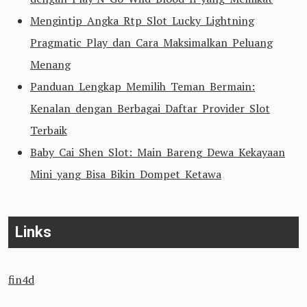
Mengintip Angka Rtp Slot Lucky Lightning
Pragmatic Play dan Cara Maksimalkan Peluang
Menang
Panduan Lengkap Memilih Teman Bermain:
Kenalan dengan Berbagai Daftar Provider Slot
Terbaik
Baby Cai Shen Slot: Main Bareng Dewa Kekayaan
Mini yang Bisa Bikin Dompet Ketawa
Links
fin4d