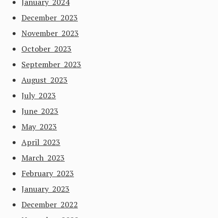
January 2024
December 2023
November 2023
October 2023
September 2023
August 2023
July 2023
June 2023
May 2023
April 2023
March 2023
February 2023
January 2023
December 2022