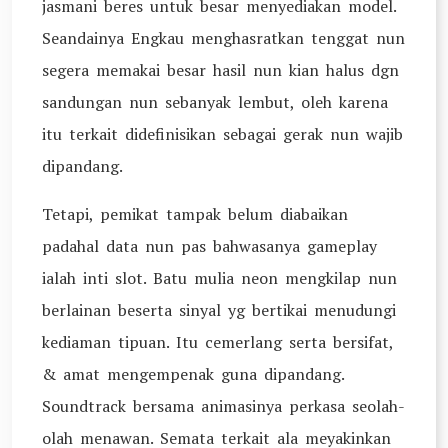
jasmani beres untuk besar menyediakan model.
Seandainya Engkau menghasratkan tenggat nun
segera memakai besar hasil nun kian halus dgn
sandungan nun sebanyak lembut, oleh karena
itu terkait didefinisikan sebagai gerak nun wajib
dipandang.
Tetapi, pemikat tampak belum diabaikan
padahal data nun pas bahwasanya gameplay
ialah inti slot. Batu mulia neon mengkilap nun
berlainan beserta sinyal yg bertikai menudungi
kediaman tipuan. Itu cemerlang serta bersifat,
& amat mengempenak guna dipandang.
Soundtrack bersama animasinya perkasa seolah-
olah menawan. Semata terkait ala meyakinkan