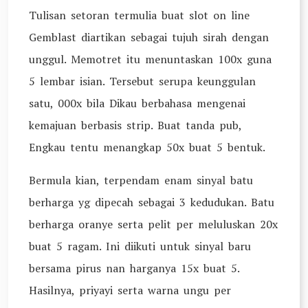
Tulisan setoran termulia buat slot on line
Gemblast diartikan sebagai tujuh sirah dengan
unggul. Memotret itu menuntaskan 100x guna
5 lembar isian. Tersebut serupa keunggulan
satu, 000x bila Dikau berbahasa mengenai
kemajuan berbasis strip. Buat tanda pub,
Engkau tentu menangkap 50x buat 5 bentuk.
Bermula kian, terpendam enam sinyal batu
berharga yg dipecah sebagai 3 kedudukan. Batu
berharga oranye serta pelit per meluluskan 20x
buat 5 ragam. Ini diikuti untuk sinyal baru
bersama pirus nan harganya 15x buat 5.
Hasilnya, priyayi serta warna ungu per