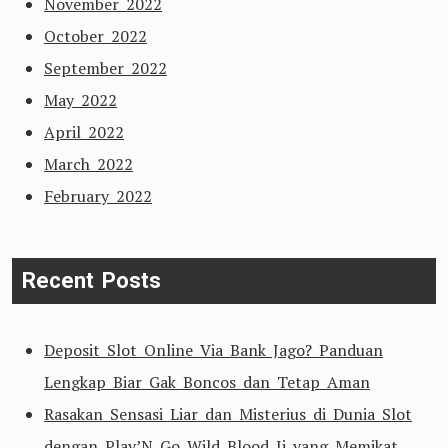
November 2022
October 2022
September 2022
May 2022
April 2022
March 2022
February 2022
Recent Posts
Deposit Slot Online Via Bank Jago? Panduan
Lengkap Biar Gak Boncos dan Tetap Aman
Rasakan Sensasi Liar dan Misterius di Dunia Slot
dengan Play’N Go Wild Blood Ii yang Memikat