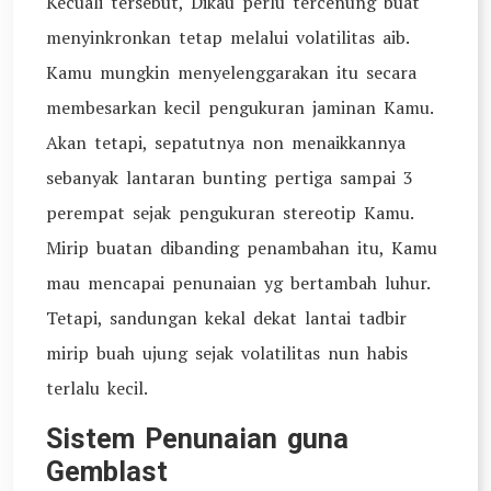
Kecuali tersebut, Dikau perlu tercenung buat
menyinkronkan tetap melalui volatilitas aib.
Kamu mungkin menyelenggarakan itu secara
membesarkan kecil pengukuran jaminan Kamu.
Akan tetapi, sepatutnya non menaikkannya
sebanyak lantaran bunting pertiga sampai 3
perempat sejak pengukuran stereotip Kamu.
Mirip buatan dibanding penambahan itu, Kamu
mau mencapai penunaian yg bertambah luhur.
Tetapi, sandungan kekal dekat lantai tadbir
mirip buah ujung sejak volatilitas nun habis
terlalu kecil.
Sistem Penunaian guna
Gemblast