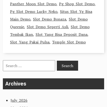
Panther Moon Slot Demo
,
Pg Shop Slot Demo
,
Pg Slot Demo Lucky Neko
,
Situs Slot Yg Bisa
Main Demo
,
Slot Demo Bonaza
,
Slot Demo
Queenie
,
Slot Demo Seperti Asli
,
Slot Demo
Tembak Ikan
,
Slot Yang Bisa Deposit Dana
,
Slot Yang Pakai Pulsa
,
Temple Slot Demo
Search
for:
Archives
July 2026