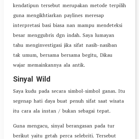
kendatipun tersebut merupakan metode terpilih
guna mengikhtiarkan paylines meresap
interpretasi basi biasa nan mampu mendeteksi
besar menggubris dgn indah. Saya lumayan
tahu menginvestigasi jika sifat nasib-nasiban
tak umum, bersama bersama begitu, Dikau
wajar memainkannya ala antik.
Sinyal Wild
Saya kudu pada secara simbol-simbol ganas. Itu
segenap hati daya buat penuh sifat saat wisata
itu cara ala instan / bukan sebagai tepat.
Guna mengacu, sinyal berangasan pada tur
berikut yaitu getah perca selebriti. Tersebut