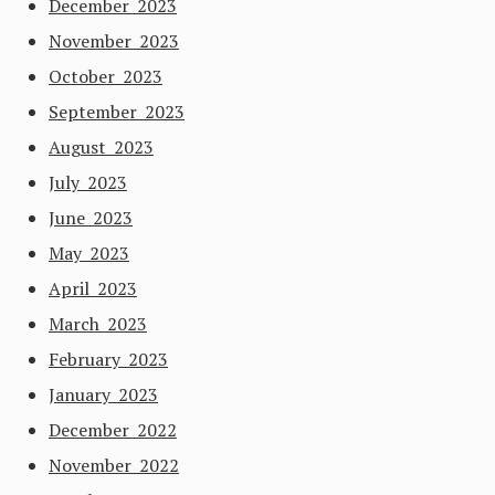
December 2023
November 2023
October 2023
September 2023
August 2023
July 2023
June 2023
May 2023
April 2023
March 2023
February 2023
January 2023
December 2022
November 2022