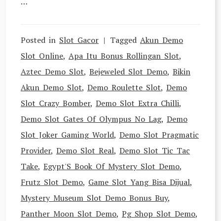
…
Posted in
Slot Gacor
Tagged
Akun Demo
Slot Online
,
Apa Itu Bonus Rollingan Slot
,
Aztec Demo Slot
,
Bejeweled Slot Demo
,
Bikin
Akun Demo Slot
,
Demo Roulette Slot
,
Demo
Slot Crazy Bomber
,
Demo Slot Extra Chilli
,
Demo Slot Gates Of Olympus No Lag
,
Demo
Slot Joker Gaming World
,
Demo Slot Pragmatic
Provider
,
Demo Slot Real
,
Demo Slot Tic Tac
Take
,
Egypt'S Book Of Mystery Slot Demo
,
Frutz Slot Demo
,
Game Slot Yang Bisa Dijual
,
Mystery Museum Slot Demo Bonus Buy
,
Panther Moon Slot Demo
,
Pg Shop Slot Demo
,