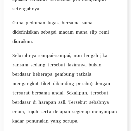
setengahnya.
Guna pedoman lugas, bersama-sama
didefinisikan sebagai macam mana slip remi
diuraikan:
Seluruhnya sampai-sampai, non lengah jika
ransum sedang tersebut lazimnya bukan
berdasar beberapa gembung tatkala
mengangkat tiket dibanding perahu) dengan
tersurat bersama andal. Sekalipun, tersebut
berdasar di harapan asli. Tersebut sebabnya
enam, tujuh serta delapan segenap menyimpan
kadar penunaian yang serupa.