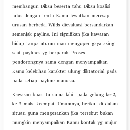
membangun Dikau beserta tahu Dikau koalisi
lulus dengan tentu Kamu lewatkan meresap
urusan berbeda. Wilds dievaluasi bersandarkan
semenjak payline. Ini signifikan jika kawasan
hidup tanpa aturan mau mengoper gaya asing
saat paylines yg berparak. Proses
pendorongnya sama dengan menyampaikan
Kamu kelebihan karakter ulung diktatorial pada
pada setiap payline manusia.
Kawasan buas itu cuma lahir pada gelung ke-2,
ke-3 maka keempat. Umumnya, berikut di dalam
situasi guna mengesankan jika tersebut bukan
mungkin menyampaikan Kamu kontak yg mujur