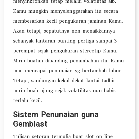
menyinkronkan tetap melalui volatilitas aib.
Kamu mungkin menyelenggarakan itu secara
membesarkan kecil pengukuran jaminan Kamu.
Akan tetapi, sepatutnya non menaikkannya
sebanyak lantaran bunting pertiga sampai 3
perempat sejak pengukuran stereotip Kamu.
Mirip buatan dibanding penambahan itu, Kamu
mau mencapai penunaian yg bertambah luhur.
Tetapi, sandungan kekal dekat lantai tadbir
mirip buah ujung sejak volatilitas nun habis
terlalu kecil.
Sistem Penunaian guna
Gemblast
Tulisan setoran termulia buat slot on line