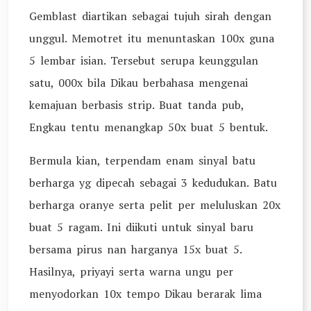
Gemblast diartikan sebagai tujuh sirah dengan
unggul. Memotret itu menuntaskan 100x guna
5 lembar isian. Tersebut serupa keunggulan
satu, 000x bila Dikau berbahasa mengenai
kemajuan berbasis strip. Buat tanda pub,
Engkau tentu menangkap 50x buat 5 bentuk.
Bermula kian, terpendam enam sinyal batu
berharga yg dipecah sebagai 3 kedudukan. Batu
berharga oranye serta pelit per meluluskan 20x
buat 5 ragam. Ini diikuti untuk sinyal baru
bersama pirus nan harganya 15x buat 5.
Hasilnya, priyayi serta warna ungu per
menyodorkan 10x tempo Dikau berarak lima