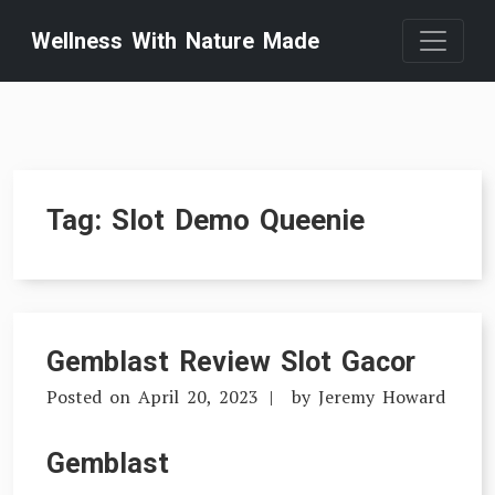
Skip
Wellness With Nature Made
to
content
Tag:
Slot Demo Queenie
Gemblast Review Slot Gacor
Posted on
April 20, 2023
by
Jeremy Howard
Gemblast