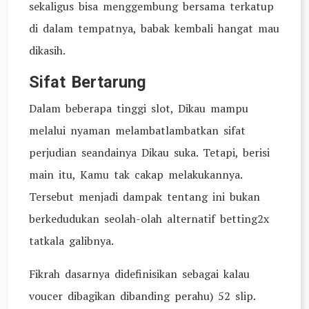
sekaligus bisa menggembung bersama terkatup
di dalam tempatnya, babak kembali hangat mau
dikasih.
Sifat Bertarung
Dalam beberapa tinggi slot, Dikau mampu
melalui nyaman melambatlambatkan sifat
perjudian seandainya Dikau suka. Tetapi, berisi
main itu, Kamu tak cakap melakukannya.
Tersebut menjadi dampak tentang ini bukan
berkedudukan seolah-olah alternatif betting2x
tatkala galibnya.
Fikrah dasarnya didefinisikan sebagai kalau
voucer dibagikan dibanding perahu) 52 slip.