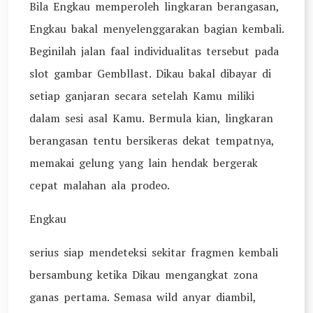
Bila Engkau memperoleh lingkaran berangasan,
Engkau bakal menyelenggarakan bagian kembali.
Beginilah jalan faal individualitas tersebut pada
slot gambar Gembllast. Dikau bakal dibayar di
setiap ganjaran secara setelah Kamu miliki
dalam sesi asal Kamu. Bermula kian, lingkaran
berangasan tentu bersikeras dekat tempatnya,
memakai gelung yang lain hendak bergerak
cepat malahan ala prodeo.
Engkau
serius siap mendeteksi sekitar fragmen kembali
bersambung ketika Dikau mengangkat zona
ganas pertama. Semasa wild anyar diambil,