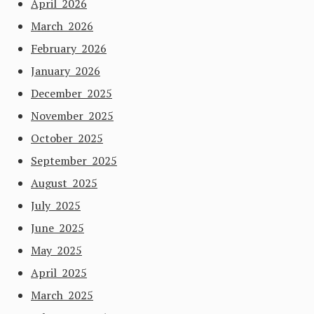
April 2026
March 2026
February 2026
January 2026
December 2025
November 2025
October 2025
September 2025
August 2025
July 2025
June 2025
May 2025
April 2025
March 2025