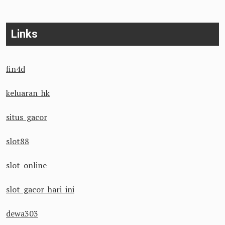
Links
fin4d
keluaran hk
situs gacor
slot88
slot online
slot gacor hari ini
dewa303