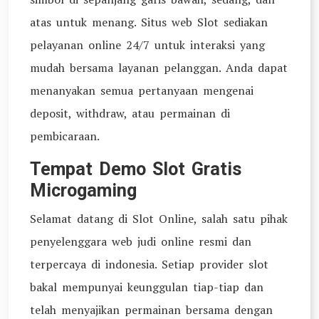
atas untuk menang. Situs web Slot sediakan
pelayanan online 24/7 untuk interaksi yang
mudah bersama layanan pelanggan. Anda dapat
menanyakan semua pertanyaan mengenai
deposit, withdraw, atau permainan di
pembicaraan.
Tempat Demo Slot Gratis
Microgaming
Selamat datang di Slot Online, salah satu pihak
penyelenggara web judi online resmi dan
terpercaya di indonesia. Setiap provider slot
bakal mempunyai keunggulan tiap-tiap dan
telah menyajikan permainan bersama dengan