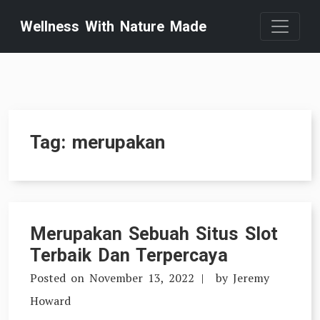
Skip
Wellness With Nature Made
to
content
Tag:
merupakan
Merupakan Sebuah Situs Slot
Terbaik Dan Terpercaya
Posted on
November 13, 2022
by
Jeremy
Howard