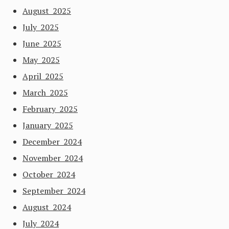
August 2025
July 2025
June 2025
May 2025
April 2025
March 2025
February 2025
January 2025
December 2024
November 2024
October 2024
September 2024
August 2024
July 2024