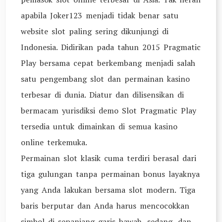
apabila Joker123 menjadi tidak benar satu
website slot paling sering dikunjungi di
Indonesia. Didirikan pada tahun 2015 Pragmatic
Play bersama cepat berkembang menjadi salah
satu pengembang slot dan permainan kasino
terbesar di dunia. Diatur dan dilisensikan di
bermacam yurisdiksi demo Slot Pragmatic Play
tersedia untuk dimainkan di semua kasino
online terkemuka.
Permainan slot klasik cuma terdiri berasal dari
tiga gulungan tanpa permainan bonus layaknya
yang Anda lakukan bersama slot modern. Tiga
baris berputar dan Anda harus mencocokkan
simbol di sepanjang garis bawah, sedang, dan