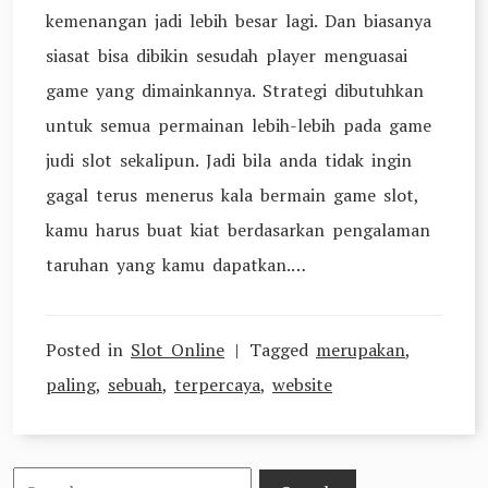
kemenangan jadi lebih besar lagi. Dan biasanya
siasat bisa dibikin sesudah player menguasai
game yang dimainkannya. Strategi dibutuhkan
untuk semua permainan lebih-lebih pada game
judi slot sekalipun. Jadi bila anda tidak ingin
gagal terus menerus kala bermain game slot,
kamu harus buat kiat berdasarkan pengalaman
taruhan yang kamu dapatkan.…
Posted in
Slot Online
Tagged
merupakan
,
paling
,
sebuah
,
terpercaya
,
website
Search