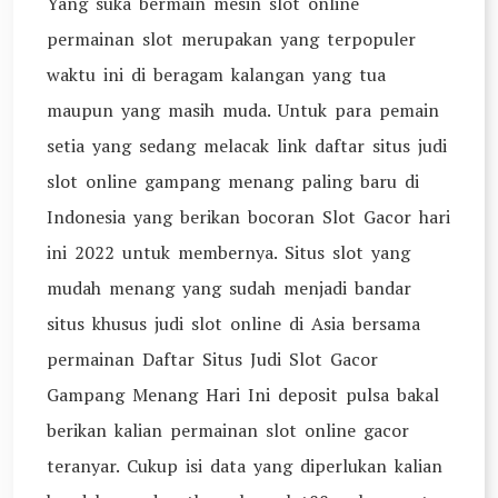
Yang suka bermain mesin slot online
permainan slot merupakan yang terpopuler
waktu ini di beragam kalangan yang tua
maupun yang masih muda. Untuk para pemain
setia yang sedang melacak link daftar situs judi
slot online gampang menang paling baru di
Indonesia yang berikan bocoran Slot Gacor hari
ini 2022 untuk membernya. Situs slot yang
mudah menang yang sudah menjadi bandar
situs khusus judi slot online di Asia bersama
permainan Daftar Situs Judi Slot Gacor
Gampang Menang Hari Ini deposit pulsa bakal
berikan kalian permainan slot online gacor
teranyar. Cukup isi data yang diperlukan kalian