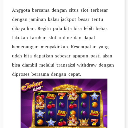
Anggota bersama dengan situs slot terbesar
dengan jaminan kalau jackpot besar tentu
dibayarkan. Begitu pula kita bisa lebih bebas
lakukan taruhan slot online dan dapat
kemenangan menyakinkan. Kesempatan yang
udah kita dapatkan sebesar apapun pasti akan
bisa diambil melalui transaksi withdraw dengan
diproses bersama dengan cepat.