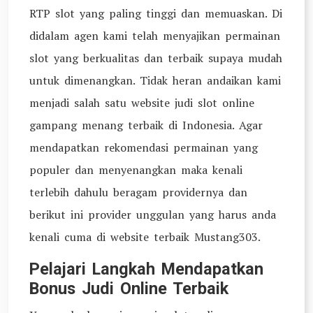
RTP slot yang paling tinggi dan memuaskan. Di
didalam agen kami telah menyajikan permainan
slot yang berkualitas dan terbaik supaya mudah
untuk dimenangkan. Tidak heran andaikan kami
menjadi salah satu website judi slot online
gampang menang terbaik di Indonesia. Agar
mendapatkan rekomendasi permainan yang
populer dan menyenangkan maka kenali
terlebih dahulu beragam providernya dan
berikut ini provider unggulan yang harus anda
kenali cuma di website terbaik Mustang303.
Pelajari Langkah Mendapatkan
Bonus Judi Online Terbaik