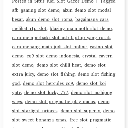
Posted in
Situs Judi Slot Gacor Demo
Tagged
afb gaming slot demo
,
akun demo slot modal
besar
,
akun demo slot roma
,
bagaimana cara
melihat rtp slot
,
blazing mammoth slot demo
,
cara memperbaiki slot usb laptop yang rusak
,
cara menang main judi slot online
,
casino slot
demo
,
cq9 slot demo indonesia
,
crystal cavern
slot demo
,
demo slot chilli heat
,
demo slot
extra juicy
,
demo slot fishing
,
demo slot fishing
god
,
demo slot hercules cq9
,
demo slot koi
gate
,
demo slot lucky 777
,
demo slot mahjong
ways
,
demo slot pragmatic play midas
,
demo
slot starlight princes
,
demo slot super x
,
demo
slot sweet bonanza xmas
,
free slot pragmatic