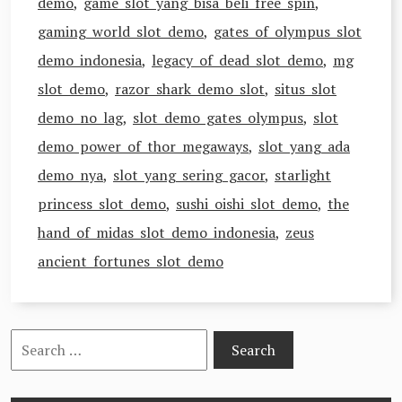
demo
,
game slot yang bisa beli free spin
,
gaming world slot demo
,
gates of olympus slot
demo indonesia
,
legacy of dead slot demo
,
mg
slot demo
,
razor shark demo slot
,
situs slot
demo no lag
,
slot demo gates olympus
,
slot
demo power of thor megaways
,
slot yang ada
demo nya
,
slot yang sering gacor
,
starlight
princess slot demo
,
sushi oishi slot demo
,
the
hand of midas slot demo indonesia
,
zeus
ancient fortunes slot demo
Search
for: