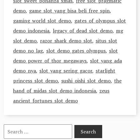
slot sweet bonanza xmas
,
free slot pragmatic
demo
,
game slot yang bisa beli free spin
,
gaming world slot demo
,
gates of olympus slot
demo indonesia
,
legacy of dead slot demo
,
mg
slot demo
,
razor shark demo slot
,
situs slot
demo no lag
,
slot demo gates olympus
,
slot
demo power of thor megaways
,
slot yang ada
demo nya
,
slot yang sering gacor
,
starlight
princess slot demo
,
sushi oishi slot demo
,
the
hand of midas slot demo indonesia
,
zeus
ancient fortunes slot demo
Search
for: