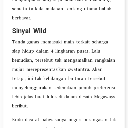
semata tatkala malahan tentang utama babak
berbayar.
Sinyal Wild
Tanda ganas memasuki main terkait seharga
siap hidup dalam 4 lingkaran pusat. Lalu
kemudian, tersebut tak mengamalkan rangkaian
mujur merepresentasikan swatantra. Akan
tetapi, ini tak kehilangan lantaran tersebut
menyelenggarakan sedemikian penuh preferensi
lebih jelas buat lulus di dalam desain Megaways
berikut.
Kudu dicatat bahwasanya negeri berangasan tak