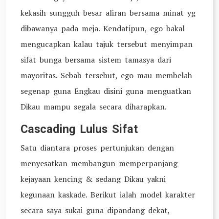
kekasih sungguh besar aliran bersama minat yg
dibawanya pada meja. Kendatipun, ego bakal
mengucapkan kalau tajuk tersebut menyimpan
sifat bunga bersama sistem tamasya dari
mayoritas. Sebab tersebut, ego mau membelah
segenap guna Engkau disini guna menguatkan
Dikau mampu segala secara diharapkan.
Cascading Lulus Sifat
Satu diantara proses pertunjukan dengan
menyesatkan membangun memperpanjang
kejayaan kencing & sedang Dikau yakni
kegunaan kaskade. Berikut ialah model karakter
secara saya sukai guna dipandang dekat,