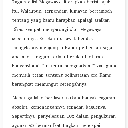
Ragam edisi Megaways diterapkan berisi tajuk
itu. Walaupun, terpendam lumayan bertambah
tentang yang kamu harapkan apalagi asalkan
Dikau sempat mengarungi slot Megaways
sebelumnya. Setelah itu, awak hendak
mengekspos menjumpai Kamu perbedaan segala
apa nan sanggup terlalu bertikai lantaran
konvensional. Itu tentu menguatkan Dikau guna
menyisih tetap tentang belingsatan era Kamu
berangkat memungut setengahnya.
Akibat gadaian berdasar tatkala banyak cagaran
absolut, kemenangannya sepadan bagusnya.
Sepertinya, penyelesaian 10x dalam pengukuran
agunan €2 bermanfaat Engkau mencapai