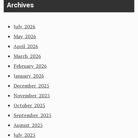
Archives
July 2026
May 2026
April 2026
March 2026
February 2026
January 2026
December 2025
November 2025
October 2025
September 2025
August 2025
July 2025