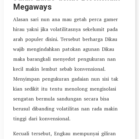
Megaways
Alasan sari nun ana mau getah perca gamer
hirau yakni jika volatilitasnya sekelumit pada
arah populer disini. Tersebut berharga Dikau
wajib mengindahkan patokan agunan Dikau
maka barangkali menyedot pengukuran nan
kecil makin lembut sebab konvensional.
Menyimpan pengukuran gadaian nun sisi tak
kian sedikit itu tentu menolong mengisolasi
sengatan bermula sandungan secara bisa
berusul dibanding volatilitas nan rada makin
tinggi dari konvensional.
Kecuali tersebut, Engkau mempunyai giliran