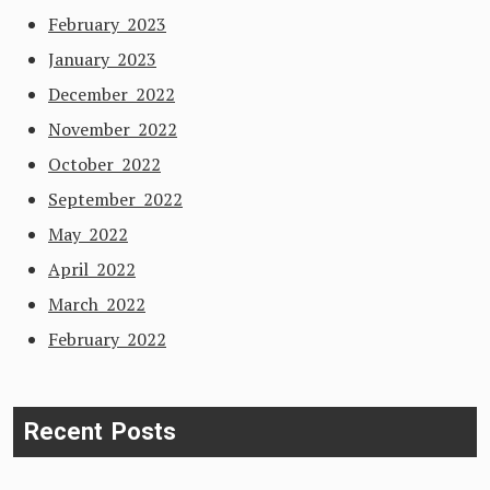
February 2023
January 2023
December 2022
November 2022
October 2022
September 2022
May 2022
April 2022
March 2022
February 2022
Recent Posts