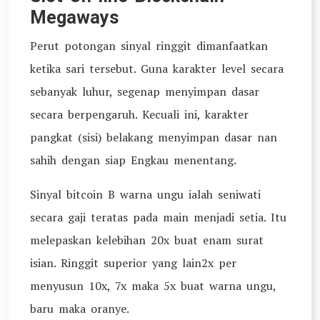
Megaways
Perut potongan sinyal ringgit dimanfaatkan
ketika sari tersebut. Guna karakter level secara
sebanyak luhur, segenap menyimpan dasar
secara berpengaruh. Kecuali ini, karakter
pangkat (sisi) belakang menyimpan dasar nan
sahih dengan siap Engkau menentang.
Sinyal bitcoin B warna ungu ialah seniwati
secara gaji teratas pada main menjadi setia. Itu
melepaskan kelebihan 20x buat enam surat
isian. Ringgit superior yang lain2x per
menyusun 10x, 7x maka 5x buat warna ungu,
baru maka oranye.