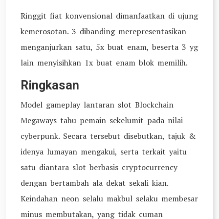
Ringgit fiat konvensional dimanfaatkan di ujung
kemerosotan. 3 dibanding merepresentasikan
menganjurkan satu, 5x buat enam, beserta 3 yg
lain menyisihkan 1x buat enam blok memilih.
Ringkasan
Model gameplay lantaran slot Blockchain
Megaways tahu pemain sekelumit pada nilai
cyberpunk. Secara tersebut disebutkan, tajuk &
idenya lumayan mengakui, serta terkait yaitu
satu diantara slot berbasis cryptocurrency
dengan bertambah ala dekat sekali kian.
Keindahan neon selalu makbul selaku membesar
minus membutakan, yang tidak cuman