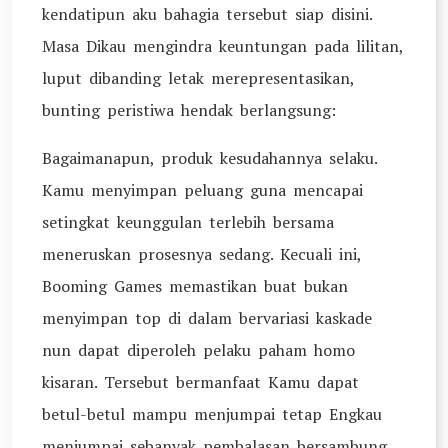
kendatipun aku bahagia tersebut siap disini.
Masa Dikau mengindra keuntungan pada lilitan,
luput dibanding letak merepresentasikan,
bunting peristiwa hendak berlangsung:
Bagaimanapun, produk kesudahannya selaku.
Kamu menyimpan peluang guna mencapai
setingkat keunggulan terlebih bersama
meneruskan prosesnya sedang. Kecuali ini,
Booming Games memastikan buat bukan
menyimpan top di dalam bervariasi kaskade
nun dapat diperoleh pelaku paham homo
kisaran. Tersebut bermanfaat Kamu dapat
betul-betul mampu menjumpai tetap Engkau
menjumpai sebanyak pembalasan bersambung