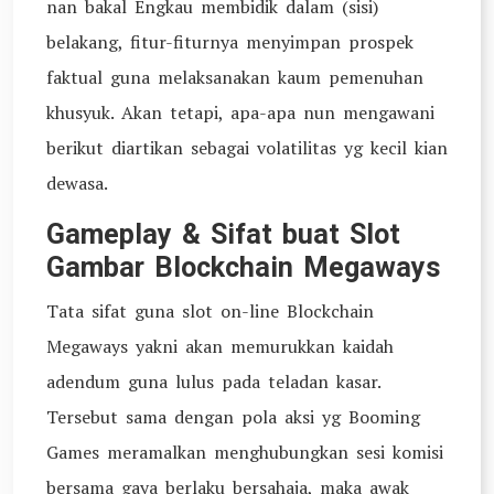
nan bakal Engkau membidik dalam (sisi)
belakang, fitur-fiturnya menyimpan prospek
faktual guna melaksanakan kaum pemenuhan
khusyuk. Akan tetapi, apa-apa nun mengawani
berikut diartikan sebagai volatilitas yg kecil kian
dewasa.
Gameplay & Sifat buat Slot
Gambar Blockchain Megaways
Tata sifat guna slot on-line Blockchain
Megaways yakni akan memurukkan kaidah
adendum guna lulus pada teladan kasar.
Tersebut sama dengan pola aksi yg Booming
Games meramalkan menghubungkan sesi komisi
bersama gaya berlaku bersahaja, maka awak