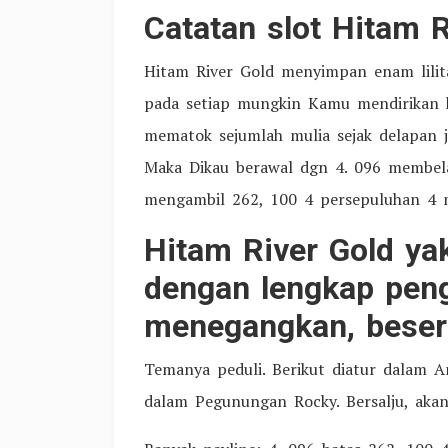
Catatan slot Hitam R
Hitam River Gold menyimpan enam lilita
pada setiap mungkin Kamu mendirikan 
mematok sejumlah mulia sejak delapan j
Maka Dikau berawal dgn 4. 096 membela 
mengambil 262, 100 4 persepuluhan 4 
Hitam River Gold yak
dengan lengkap pen
menegangkan, beser
Temanya peduli. Berikut diatur dalam 
dalam Pegunungan Rocky. Bersalju, akan