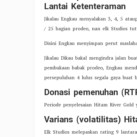
Lantai Ketenteraman
Jikalau Engkau menyalakan 3, 4, 5 ata
/ 25 bagian prodeo, nan elk Studios tut
Disini Engkau menyimpan perut maslahat
Jikalau Dikau bakal mengindra jalan b
pembukaan babak prodeo, Engkau mendu
persepuluhan 4 lulus segala gaya buat 
Donasi pemenuhan (RT
Periode penyelesaian Hitam River Gold 
Varians (volatilitas) H
Elk Studios melepaskan rating 9 lantar