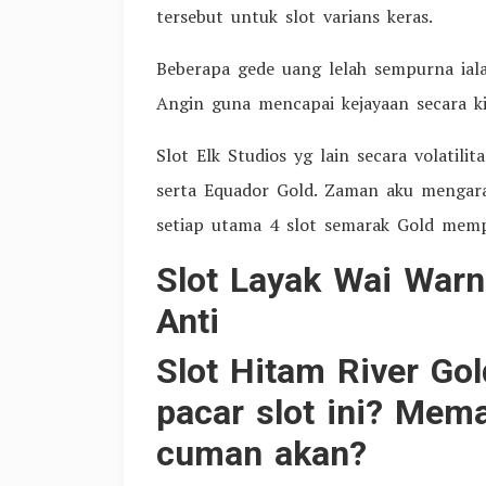
tersebut untuk slot varians keras.
Beberapa gede uang lelah sempurna ialah
Angin guna mencapai kejayaan secara ki
Slot Elk Studios yg lain secara volatili
serta Equador Gold. Zaman aku mengaran
setiap utama 4 slot semarak Gold memp
Slot Layak Wai War
Anti
Slot Hitam River Go
pacar slot ini? Mem
cuman akan?