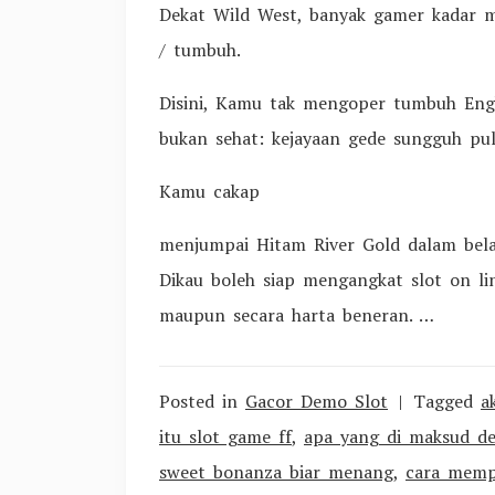
Dekat Wild West, banyak gamer kadar 
/ tumbuh.
Disini, Kamu tak mengoper tumbuh Engk
bukan sehat: kejayaan gede sungguh pu
Kamu cakap
menjumpai Hitam River Gold dalam bela
Dikau boleh siap mengangkat slot on l
maupun secara harta beneran. …
Posted in
Gacor Demo Slot
Tagged
a
itu slot game ff
,
apa yang di maksud de
sweet bonanza biar menang
,
cara mempe