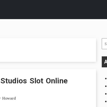
Se
for
A
 Studios Slot Online
y Howard