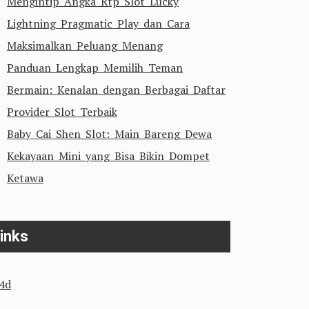
Mengintip Angka Rtp Slot Lucky
Lightning Pragmatic Play dan Cara
Maksimalkan Peluang Menang
Panduan Lengkap Memilih Teman
Bermain: Kenalan dengan Berbagai Daftar
Provider Slot Terbaik
Baby Cai Shen Slot: Main Bareng Dewa
Kekayaan Mini yang Bisa Bikin Dompet
Ketawa
inks
n4d