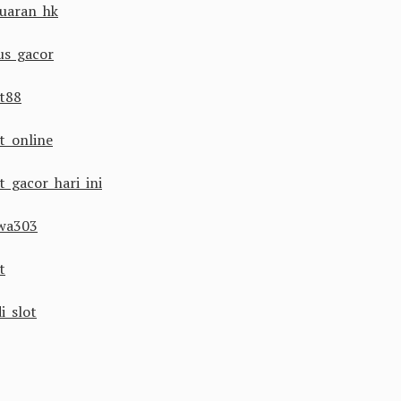
luaran hk
tus gacor
ot88
ot online
t gacor hari ini
wa303
t
i slot