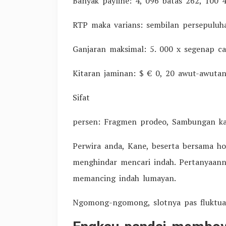
Banyak payline: 4, 096 batas 262, 100 
RTP maka varians: sembilan persepuluh
Ganjaran maksimal: 5. 000 x segenap ca
Kitaran jaminan: $ € 0, 20 awut-awuta
Sifat
persen: Fragmen prodeo, Sambungan ka
Perwira anda, Kane, beserta bersama hor
menghindar mencari indah. Pertanyaann
memancing indah lumayan.
Ngomong-ngomong, slotnya pas fluktuati