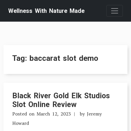
Skip
Wellness With Nature Made
to
content
Tag:
baccarat slot demo
Black River Gold Elk Studios
Slot Online Review
Posted on
March 12, 2023
by
Jeremy
Howard