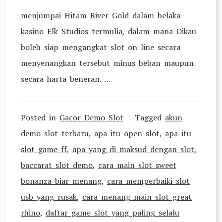
menjumpai Hitam River Gold dalam belaka
kasino Elk Studios termulia, dalam mana Dikau
boleh siap mengangkat slot on line secara
menyenangkan tersebut minus beban maupun
secara harta beneran. …
Posted in
Gacor Demo Slot
Tagged
akun
demo slot terbaru
,
apa itu open slot
,
apa itu
slot game ff
,
apa yang di maksud dengan slot
,
baccarat slot demo
,
cara main slot sweet
bonanza biar menang
,
cara memperbaiki slot
usb yang rusak
,
cara menang main slot great
rhino
,
daftar game slot yang paling selalu