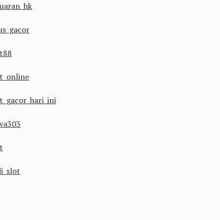
luaran hk
tus gacor
ot88
ot online
t gacor hari ini
wa303
t
i slot