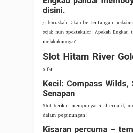
Engkau pandai memboy
disini.
/, haruskah Dikau bertentangan maksimal
sejak nun spektakuler! Apakah Engkau 
melakukannya?
Slot Hitam River Gol
Sifat
Kecil: Compass Wilds, S
Senapan
Slot berikut mempunyai 3 alternatif,
dalam pegunungan:
Kisaran percuma – tem