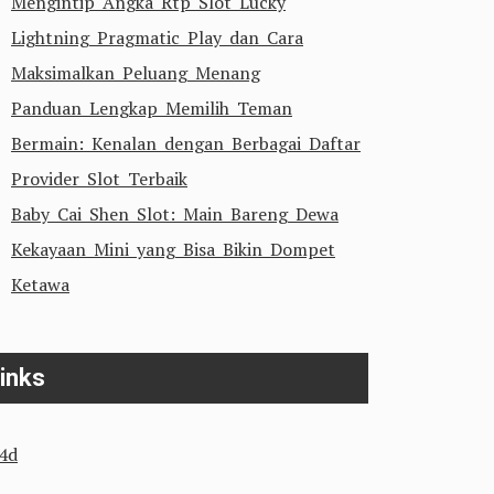
Mengintip Angka Rtp Slot Lucky
Lightning Pragmatic Play dan Cara
Maksimalkan Peluang Menang
Panduan Lengkap Memilih Teman
Bermain: Kenalan dengan Berbagai Daftar
Provider Slot Terbaik
Baby Cai Shen Slot: Main Bareng Dewa
Kekayaan Mini yang Bisa Bikin Dompet
Ketawa
inks
n4d