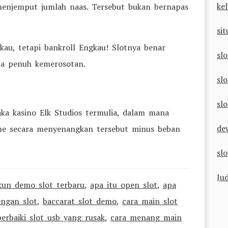
ke
menjemput jumlah naas. Tersebut bukan bernapas
si
au, tetapi bankroll Engkau! Slotnya benar
sl
la penuh kemerosotan.
sl
slo
ka kasino Elk Studios termulia, dalam mana
de
ine secara menyenangkan tersebut minus beban
slo
Jud
kun demo slot terbaru
,
apa itu open slot
,
apa
ngan slot
,
baccarat slot demo
,
cara main slot
rbaiki slot usb yang rusak
,
cara menang main