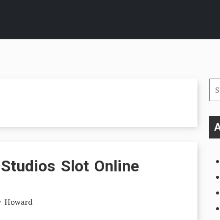
Se
for
A
 Studios Slot Online
y Howard