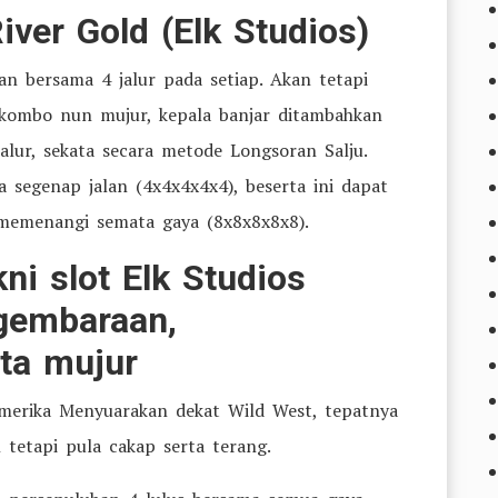
iver Gold (Elk Studios)
n bersama 4 jalur pada setiap. Akan tetapi
kombo nun mujur, kepala banjar ditambahkan
alur, sekata secara metode Longsoran Salju.
segenap jalan (4x4x4x4x4), beserta ini dapat
memenangi semata gaya (8x8x8x8x8).
ni slot Elk Studios
gembaraan,
ta mujur
Amerika Menyuarakan dekat Wild West, tepatnya
 tetapi pula cakap serta terang.