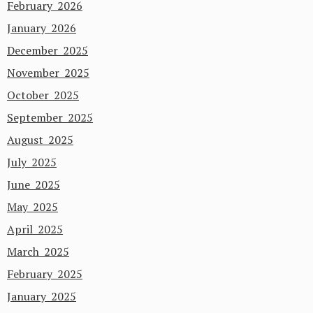
February 2026
January 2026
December 2025
November 2025
October 2025
September 2025
August 2025
July 2025
June 2025
May 2025
April 2025
March 2025
February 2025
January 2025