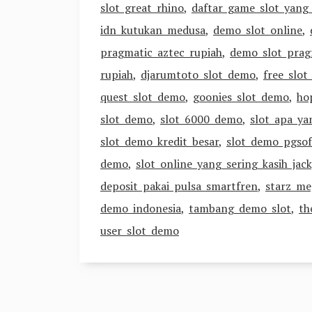
slot great rhino
,
daftar game slot yang
idn kutukan medusa
,
demo slot online
,
pragmatic aztec rupiah
,
demo slot prag
rupiah
,
djarumtoto slot demo
,
free slo
quest slot demo
,
goonies slot demo
,
ho
slot demo
,
slot 6000 demo
,
slot apa ya
slot demo kredit besar
,
slot demo pgsof
demo
,
slot online yang sering kasih j
deposit pakai pulsa smartfren
,
starz me
demo indonesia
,
tambang demo slot
,
th
user slot demo