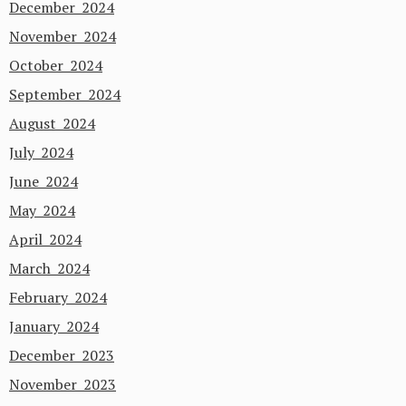
December 2024
November 2024
October 2024
September 2024
August 2024
July 2024
June 2024
May 2024
April 2024
March 2024
February 2024
January 2024
December 2023
November 2023