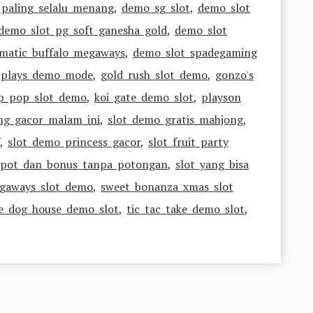
 paling selalu menang
,
demo sg slot
,
demo slot
demo slot pg soft ganesha gold
,
demo slot
matic buffalo megaways
,
demo slot spadegaming
t plays demo mode
,
gold rush slot demo
,
gonzo's
p pop slot demo
,
koi gate demo slot
,
playson
ng gacor malam ini
,
slot demo gratis mahjong
,
,
slot demo princess gacor
,
slot fruit party
ackpot dan bonus tanpa potongan
,
slot yang bisa
gaways slot demo
,
sweet bonanza xmas slot
e dog house demo slot
,
tic tac take demo slot
,