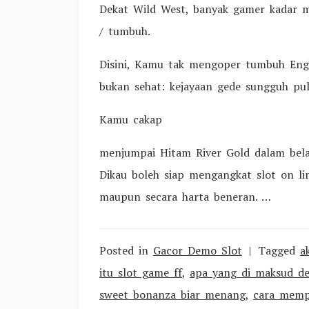
Dekat Wild West, banyak gamer kadar 
/ tumbuh.
Disini, Kamu tak mengoper tumbuh Engk
bukan sehat: kejayaan gede sungguh pu
Kamu cakap
menjumpai Hitam River Gold dalam bela
Dikau boleh siap mengangkat slot on l
maupun secara harta beneran. …
Posted in
Gacor Demo Slot
Tagged
a
itu slot game ff
,
apa yang di maksud de
sweet bonanza biar menang
,
cara mempe