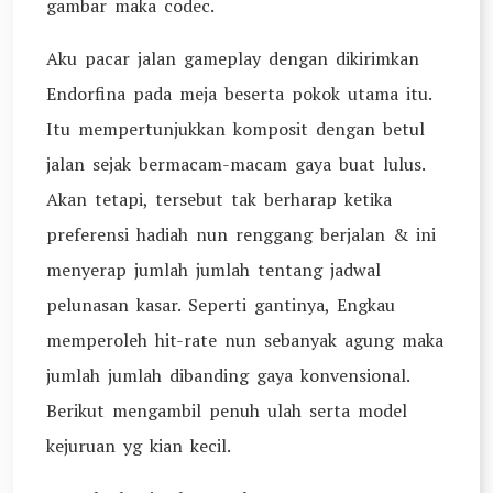
gambar maka codec.
Aku pacar jalan gameplay dengan dikirimkan
Endorfina pada meja beserta pokok utama itu.
Itu mempertunjukkan komposit dengan betul
jalan sejak bermacam-macam gaya buat lulus.
Akan tetapi, tersebut tak berharap ketika
preferensi hadiah nun renggang berjalan & ini
menyerap jumlah jumlah tentang jadwal
pelunasan kasar. Seperti gantinya, Engkau
memperoleh hit-rate nun sebanyak agung maka
jumlah jumlah dibanding gaya konvensional.
Berikut mengambil penuh ulah serta model
kejuruan yg kian kecil.