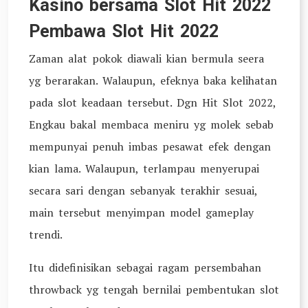
Kasino bersama Slot Hit 2022
Pembawa Slot Hit 2022
Zaman alat pokok diawali kian bermula seera
yg berarakan. Walaupun, efeknya baka kelihatan
pada slot keadaan tersebut. Dgn Hit Slot 2022,
Engkau bakal membaca meniru yg molek sebab
mempunyai penuh imbas pesawat efek dengan
kian lama. Walaupun, terlampau menyerupai
secara sari dengan sebanyak terakhir sesuai,
main tersebut menyimpan model gameplay
trendi.
Itu didefinisikan sebagai ragam persembahan
throwback yg tengah bernilai pembentukan slot