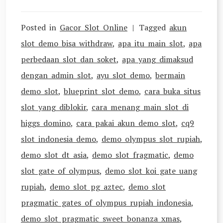
Posted in
Gacor Slot Online
Tagged
akun
slot demo bisa withdraw
,
apa itu main slot
,
apa
perbedaan slot dan soket
,
apa yang dimaksud
dengan admin slot
,
ayu slot demo
,
bermain
demo slot
,
blueprint slot demo
,
cara buka situs
slot yang diblokir
,
cara menang main slot di
higgs domino
,
cara pakai akun demo slot
,
cq9
slot indonesia demo
,
demo olympus slot rupiah
,
demo slot dt asia
,
demo slot fragmatic
,
demo
slot gate of olympus
,
demo slot koi gate uang
rupiah
,
demo slot pg aztec
,
demo slot
pragmatic gates of olympus rupiah indonesia
,
demo slot pragmatic sweet bonanza xmas
,