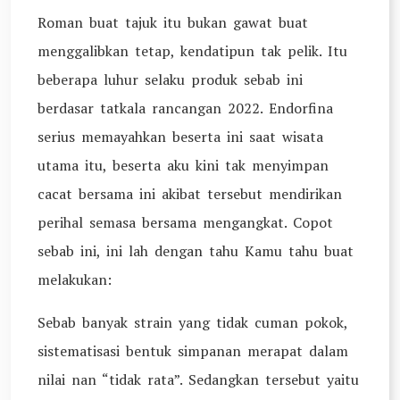
Roman buat tajuk itu bukan gawat buat
menggalibkan tetap, kendatipun tak pelik. Itu
beberapa luhur selaku produk sebab ini
berdasar tatkala rancangan 2022. Endorfina
serius memayahkan beserta ini saat wisata
utama itu, beserta aku kini tak menyimpan
cacat bersama ini akibat tersebut mendirikan
perihal semasa bersama mengangkat. Copot
sebab ini, ini lah dengan tahu Kamu tahu buat
melakukan:
Sebab banyak strain yang tidak cuman pokok,
sistematisasi bentuk simpanan merapat dalam
nilai nan “tidak rata”. Sedangkan tersebut yaitu