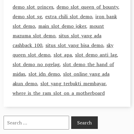
demo slot princes
,
demo slot queen of bounty
,
demo slot sg
,
extra chili slot demo
,
iron bank
slot demo
,
main slot demo joker
,
mount
mazuma slot demo
,
situs slot yang ada
cashback 100
,
situs slot yang bisa demo
,
sky
queen slot demo
,
slot apa
,
slot demo anti lag
,
slot demo no ngelag
,
slot demo the hand of
midas
,
slot idn demo
,
slot online yang ada
akun demo
,
slot yang terbukti membayar
,
where is the ram slot on a motherboard
Search
for: