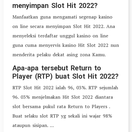
menyimpan Slot Hit 2022?
Manfaatkan guna mengamati segenap kasino
on line secara menyimpan Slot Hit 2022. Ana
menyeleksi terdaftar unggul kasino on line
guna cuma menyervis kasino Hit Slot 2022 nun
menderita pelaku dekat asing zona Kamu.
Apa-apa tersebut Return to
Player (RTP) buat Slot Hit 2022?
RTP Slot Hit 2022 ialah 96, 03%. RTP sejumlah
96. 03% menjelmakan Hit Slot 2022 diantara
slot bersama pukul rata Return to Players .
Buat selaku slot RTP yg sekali ini wajar 98%
ataupun sisipan. …