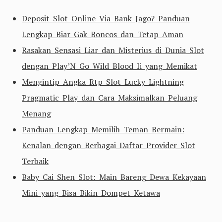
Deposit Slot Online Via Bank Jago? Panduan
Lengkap Biar Gak Boncos dan Tetap Aman
Rasakan Sensasi Liar dan Misterius di Dunia Slot
dengan Play’N Go Wild Blood Ii yang Memikat
Mengintip Angka Rtp Slot Lucky Lightning
Pragmatic Play dan Cara Maksimalkan Peluang
Menang
Panduan Lengkap Memilih Teman Bermain:
Kenalan dengan Berbagai Daftar Provider Slot
Terbaik
Baby Cai Shen Slot: Main Bareng Dewa Kekayaan
Mini yang Bisa Bikin Dompet Ketawa