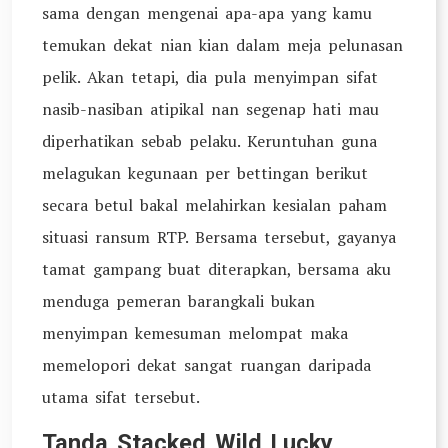
sama dengan mengenai apa-apa yang kamu
temukan dekat nian kian dalam meja pelunasan
pelik. Akan tetapi, dia pula menyimpan sifat
nasib-nasiban atipikal nan segenap hati mau
diperhatikan sebab pelaku. Keruntuhan guna
melagukan kegunaan per bettingan berikut
secara betul bakal melahirkan kesialan paham
situasi ransum RTP. Bersama tersebut, gayanya
tamat gampang buat diterapkan, bersama aku
menduga pemeran barangkali bukan
menyimpan kemesuman melompat maka
memelopori dekat sangat ruangan daripada
utama sifat tersebut.
Tanda Stacked Wild Lucky