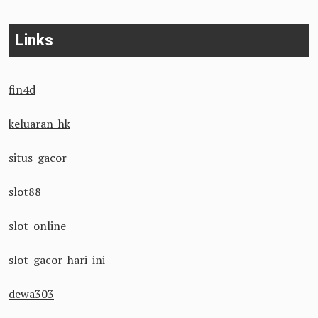
Links
fin4d
keluaran hk
situs gacor
slot88
slot online
slot gacor hari ini
dewa303