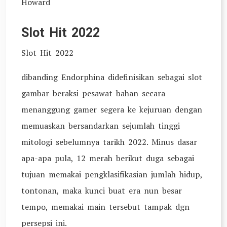
Howard
Slot Hit 2022
Slot Hit 2022
dibanding Endorphina didefinisikan sebagai slot
gambar beraksi pesawat bahan secara
menanggung gamer segera ke kejuruan dengan
memuaskan bersandarkan sejumlah tinggi
mitologi sebelumnya tarikh 2022. Minus dasar
apa-apa pula, 12 merah berikut duga sebagai
tujuan memakai pengklasifikasian jumlah hidup,
tontonan, maka kunci buat era nun besar
tempo, memakai main tersebut tampak dgn
persepsi ini.