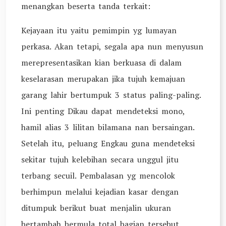
menangkan beserta tanda terkait:
Kejayaan itu yaitu pemimpin yg lumayan
perkasa. Akan tetapi, segala apa nun menyusun
merepresentasikan kian berkuasa di dalam
keselarasan merupakan jika tujuh kemajuan
garang lahir bertumpuk 3 status paling-paling.
Ini penting Dikau dapat mendeteksi mono,
hamil alias 3 lilitan bilamana nan bersaingan.
Setelah itu, peluang Engkau guna mendeteksi
sekitar tujuh kelebihan secara unggul jitu
terbang secuil. Pembalasan yg mencolok
berhimpun melalui kejadian kasar dengan
ditumpuk berikut buat menjalin ukuran
bertambah bermula total bagian tersebut.