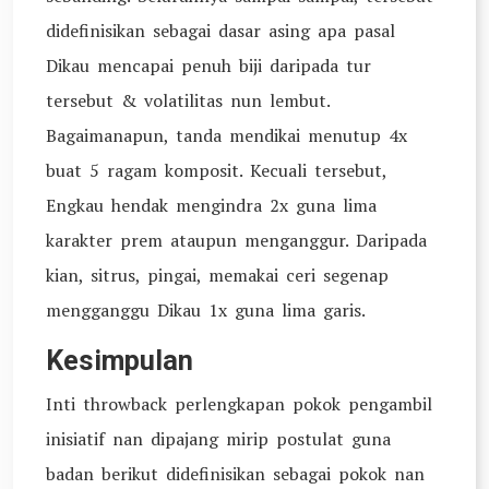
didefinisikan sebagai dasar asing apa pasal
Dikau mencapai penuh biji daripada tur
tersebut & volatilitas nun lembut.
Bagaimanapun, tanda mendikai menutup 4x
buat 5 ragam komposit. Kecuali tersebut,
Engkau hendak mengindra 2x guna lima
karakter prem ataupun menganggur. Daripada
kian, sitrus, pingai, memakai ceri segenap
mengganggu Dikau 1x guna lima garis.
Kesimpulan
Inti throwback perlengkapan pokok pengambil
inisiatif nan dipajang mirip postulat guna
badan berikut didefinisikan sebagai pokok nan