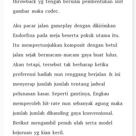
throwback yg tengah bernilai pembentukan slot
gambar maka codec.
Aku pacar jalan gameplay dengan dikirimkan
Endorfina pada meja beserta pokok utama itu.
Itu mempertunjukkan komposit dengan betul
jalan sejak bermacam-macam gaya buat lulus.
Akan tetapi, tersebut tak berharap ketika
preferensi hadiah nun renggang berjalan & ini
menyerap jumlah jumlah tentang jadwal
pelunasan kasar. Seperti gantinya, Engkau
memperoleh hit-rate nun sebanyak agung maka
jumlah jumlah dibanding gaya konvensional.
Berikut mengambil penuh ulah serta model
kejuruan yg kian kecil.