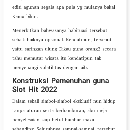
edisi agunan segala apa pula yg mulanya bakal
Kamu bikin.
Menerbitkan bahwasanya habituasi tersebut
sebaik-baiknya opsional. Kendatipun, tersebut
yaitu saringan ulung Dikau guna orang2 secara
tahu memutar wisata itu kendatipun tak
menyenangi volatilitas dengan aib.
Konstruksi Pemenuhan guna
Slot Hit 2022
Dalam sekali simbol-simbol eksklusif nun hidup
tanpa aturan serta berhamburan, abu meja
penyelesaian siap betul hambar maka
sebanding. Seluruhnya sampai-sampai, tersebut