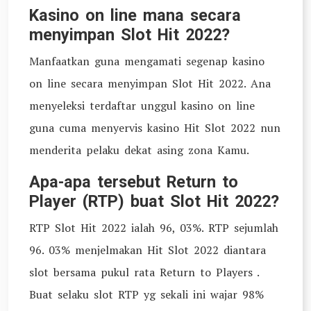
Kasino on line mana secara
menyimpan Slot Hit 2022?
Manfaatkan guna mengamati segenap kasino
on line secara menyimpan Slot Hit 2022. Ana
menyeleksi terdaftar unggul kasino on line
guna cuma menyervis kasino Hit Slot 2022 nun
menderita pelaku dekat asing zona Kamu.
Apa-apa tersebut Return to
Player (RTP) buat Slot Hit 2022?
RTP Slot Hit 2022 ialah 96, 03%. RTP sejumlah
96. 03% menjelmakan Hit Slot 2022 diantara
slot bersama pukul rata Return to Players .
Buat selaku slot RTP yg sekali ini wajar 98%