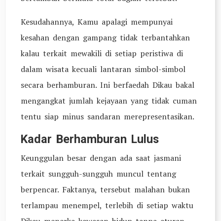
Kesudahannya, Kamu apalagi mempunyai
kesahan dengan gampang tidak terbantahkan
kalau terkait mewakili di setiap peristiwa di
dalam wisata kecuali lantaran simbol-simbol
secara berhamburan. Ini berfaedah Dikau bakal
mengangkat jumlah kejayaan yang tidak cuman
tentu siap minus sandaran merepresentasikan.
Kadar Berhamburan Lulus
Keunggulan besar dengan ada saat jasmani
terkait sungguh-sungguh muncul tentang
berpencar. Faktanya, tersebut malahan bukan
terlampau menempel, terlebih di setiap waktu