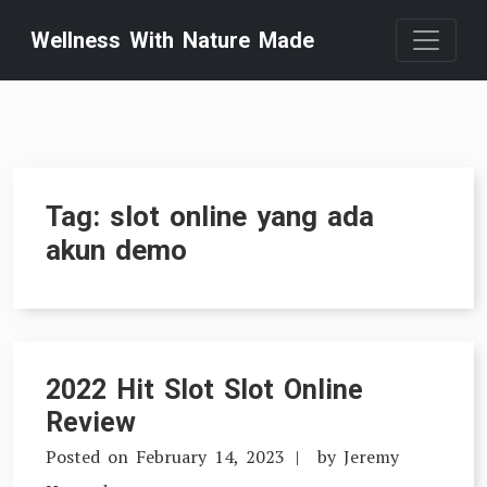
Skip
Wellness With Nature Made
to
content
Tag:
slot online yang ada
akun demo
2022 Hit Slot Slot Online
Review
Posted on
February 14, 2023
by
Jeremy