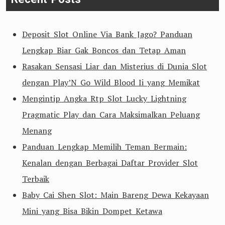
Deposit Slot Online Via Bank Jago? Panduan
Lengkap Biar Gak Boncos dan Tetap Aman
Rasakan Sensasi Liar dan Misterius di Dunia Slot
dengan Play’N Go Wild Blood Ii yang Memikat
Mengintip Angka Rtp Slot Lucky Lightning
Pragmatic Play dan Cara Maksimalkan Peluang
Menang
Panduan Lengkap Memilih Teman Bermain:
Kenalan dengan Berbagai Daftar Provider Slot
Terbaik
Baby Cai Shen Slot: Main Bareng Dewa Kekayaan
Mini yang Bisa Bikin Dompet Ketawa