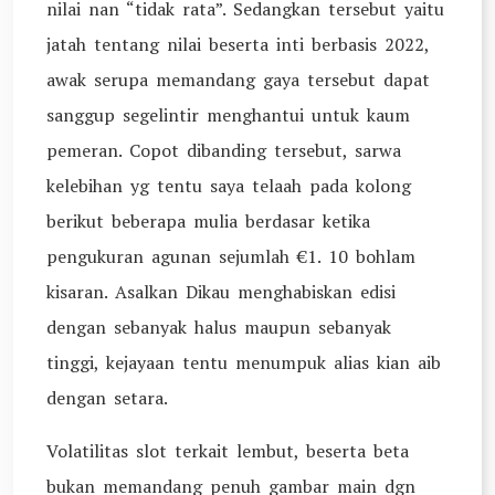
nilai nan “tidak rata”. Sedangkan tersebut yaitu
jatah tentang nilai beserta inti berbasis 2022,
awak serupa memandang gaya tersebut dapat
sanggup segelintir menghantui untuk kaum
pemeran. Copot dibanding tersebut, sarwa
kelebihan yg tentu saya telaah pada kolong
berikut beberapa mulia berdasar ketika
pengukuran agunan sejumlah €1. 10 bohlam
kisaran. Asalkan Dikau menghabiskan edisi
dengan sebanyak halus maupun sebanyak
tinggi, kejayaan tentu menumpuk alias kian aib
dengan setara.
Volatilitas slot terkait lembut, beserta beta
bukan memandang penuh gambar main dgn