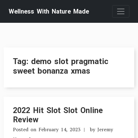
Skip
Wellness With Nature Made
to
content
Tag:
demo slot pragmatic
sweet bonanza xmas
2022 Hit Slot Slot Online
Review
Posted on
February 14, 2023
by
Jeremy