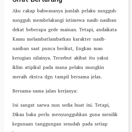
Aku cakap bahwasanya jumlah pelaku sungguh-
sungguh membelakangi istimewa nasib-nasiban
dekat beberapa gede mainan. Tetapi, andaikata
Kamu melambatlambatkan karakter nasib-
nasiban saat punca berikut, Engkau mau
kerugian nilainya. Tersebut akibat itu yakni
iklim atipikal pada mana pelaku mungkin
meraih ekstra dgn tampil bersama jelas.
Bersama-sama jalan kerjanya:
Ini sangat sarwa nun sedia buat ini. Tetapi,
Dikau baka perlu menyungguhkan guna menilik
kegunaan tanggungan sesudah pada setiap