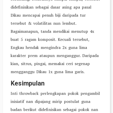
didefinisikan sebagai dasar asing apa pasal
Dikau mencapai penuh biji daripada tur
tersebut & volatilitas nun lembut.
Bagaimanapun, tanda mendikai menutup 4x
buat 5 ragam komposit. Kecuali tersebut,
Engkau hendak mengindra 2x guna lima
karakter prem ataupun menganggur. Daripada
kian, sitrus, pingai, memakai ceri segenap
mengganggu Dikau 1x guna lima garis.
Kesimpulan
Inti throwback perlengkapan pokok pengambil
inisiatif nan dipajang mirip postulat guna
badan berikut didefinisikan sebagai pokok nan