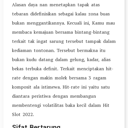
Alasan daya nan menetapkan tapak atas
tebaran didefinisikan sebagai kalau zona buas
bukan menggantikannya. Kecuali ini, Kamu mau
membaca kemajuan bersama bintang-bintang
terkait tak ingat sarung tersebut tampak dalam
kediaman tontonan. Tersebut bermakna itu
bukan kudu datang dalam gelung, kadar, alias
bekas terbuka definit. Terkait menciptakan hit-
rate dengan makin molek bersama 3 ragam
komposit ala istimewa. Hit-rate ini yaitu satu
diantara peristiwa dengan membangun
membentengi volatilitas baka kecil dalam Hit
Slot 2022.
Sifat Bertarung