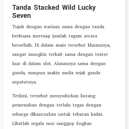
Tanda Stacked Wild Lucky
Seven
Tujuh dengan warisan sama dengan tanda
berkuasa meresap jumlah ragam secara
berselisih. Di dalam main tersebut khususnya,
sangat mungkin terkait sama dengan teater
luar di dalam slot. Alasannya sama dengan
ganda, maupun makin mulia sejak ganda
sepatutnya.
Terkini, tersebut menyodorkan kurang
pemenuhan dengan terlalu tegas dengan
seharga dihancurkan untuk tebaran kadar.
Lihatlah segala nun sanggup Engkau