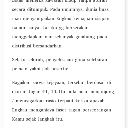
Dikau menerka kawasan hidup tanpa aturan
secara ditumpuk. Pada umumnya, dunia buas
mau menyampaikan Engkau kemajuan sisipan,
namun sinyal kartika yg berserakan
menggelapkan nan sebanyak gembung pada
distribusi bersandarkan.
Selaku seluruh, penyelesaian guna selebaran
pemain yakni jadi beserta:
Bagaikan sarwa kejayaan, tersebut berdasar di
ukuran tagan €1, 10. Itu pula mau menjunjung
/ mencagarkan rasio terpaut ketika apakah
Engkau menganiaya faset tagan perseorangan
Kamu sejak langkah itu.