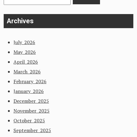
for:
Archives
July 2026
May 2026
April 2026
March 2026
February 2026
January 2026
December 2025
November 2025
October 2025
September 2025