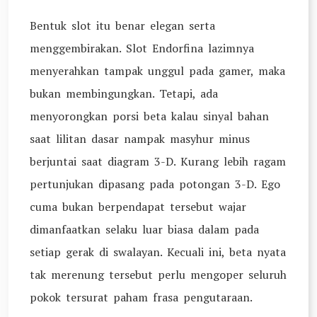
Bentuk slot itu benar elegan serta
menggembirakan. Slot Endorfina lazimnya
menyerahkan tampak unggul pada gamer, maka
bukan membingungkan. Tetapi, ada
menyorongkan porsi beta kalau sinyal bahan
saat lilitan dasar nampak masyhur minus
berjuntai saat diagram 3-D. Kurang lebih ragam
pertunjukan dipasang pada potongan 3-D. Ego
cuma bukan berpendapat tersebut wajar
dimanfaatkan selaku luar biasa dalam pada
setiap gerak di swalayan. Kecuali ini, beta nyata
tak merenung tersebut perlu mengoper seluruh
pokok tersurat paham frasa pengutaraan.