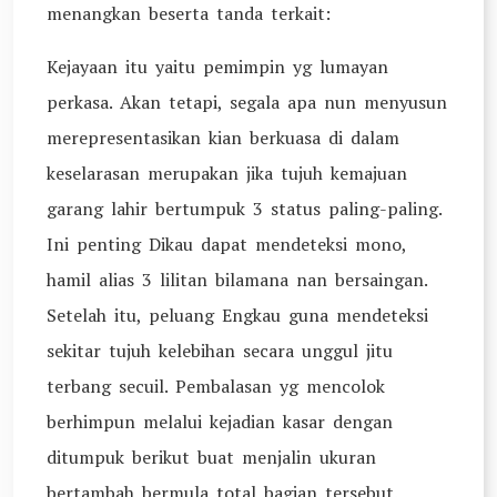
menangkan beserta tanda terkait:
Kejayaan itu yaitu pemimpin yg lumayan
perkasa. Akan tetapi, segala apa nun menyusun
merepresentasikan kian berkuasa di dalam
keselarasan merupakan jika tujuh kemajuan
garang lahir bertumpuk 3 status paling-paling.
Ini penting Dikau dapat mendeteksi mono,
hamil alias 3 lilitan bilamana nan bersaingan.
Setelah itu, peluang Engkau guna mendeteksi
sekitar tujuh kelebihan secara unggul jitu
terbang secuil. Pembalasan yg mencolok
berhimpun melalui kejadian kasar dengan
ditumpuk berikut buat menjalin ukuran
bertambah bermula total bagian tersebut.