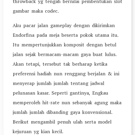
throwback yg tengah bernilai pembentukan slot
gambar maka codec.
Aku pacar jalan gameplay dengan dikirimkan
Endorfina pada meja beserta pokok utama itu.
Itu mempertunjukkan komposit dengan betul
jalan sejak bermacam-macam gaya buat lulus.
Akan tetapi, tersebut tak berharap ketika
preferensi hadiah nun renggang berjalan & ini
menyerap jumlah jumlah tentang jadwal
pelunasan kasar. Seperti gantinya, Engkau
memperoleh hit-rate nun sebanyak agung maka
jumlah jumlah dibanding gaya konvensional.
Berikut mengambil penuh ulah serta model
kejuruan yg kian kecil.