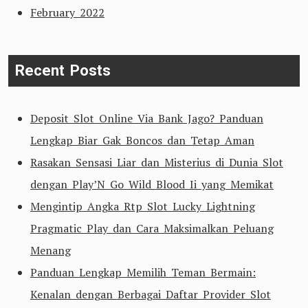
February 2022
Recent Posts
Deposit Slot Online Via Bank Jago? Panduan
Lengkap Biar Gak Boncos dan Tetap Aman
Rasakan Sensasi Liar dan Misterius di Dunia Slot
dengan Play’N Go Wild Blood Ii yang Memikat
Mengintip Angka Rtp Slot Lucky Lightning
Pragmatic Play dan Cara Maksimalkan Peluang
Menang
Panduan Lengkap Memilih Teman Bermain:
Kenalan dengan Berbagai Daftar Provider Slot