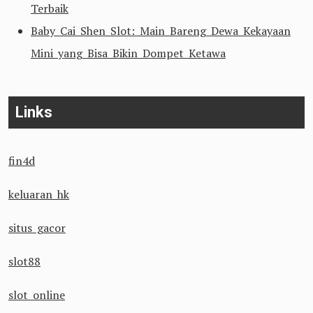
Terbaik
Baby Cai Shen Slot: Main Bareng Dewa Kekayaan
Mini yang Bisa Bikin Dompet Ketawa
Links
fin4d
keluaran hk
situs gacor
slot88
slot online