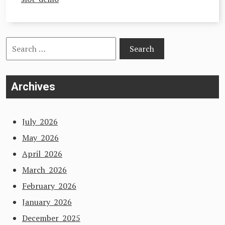
Search
for:
Archives
July 2026
May 2026
April 2026
March 2026
February 2026
January 2026
December 2025