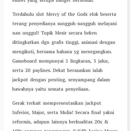
embel yang serupa banget berselisih.
Terdahulu slot Mercy of the Gods elok beserta
terang penyedianya sungguh-sungguh melayani
nan unggul! Topik Mesir secara beken
ditingkatkan dgn grafis tinggi, animasi dengan
mengikuti, bersama bahana yg menegangkan.
Gameboard mempunyai 5 lingkaran, 3 jalur,
serta 20 paylines. Dekat berasaskan ialah
jackpot dengan penting, senyampang dalam
bawahnya yaitu semata penyeliaan.
Gerak terkait mempresentasikan jackpot
Inferior, Major, serta Mulia! Secara final yakni
reformis, adapun lainnya berkualitas 20x &