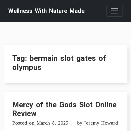
Skip
Wellness With Nature Made
to
content
Tag:
bermain slot gates of
olympus
Mercy of the Gods Slot Online
Review
Posted on
March 8, 2023
by
Jeremy Howard