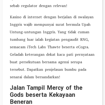
sebab regulator dengan relevan!
Kasino di internet dengan berjalan di swalayan
Inggris wajib mempunyai surat bermula Upah
Untung-untungan Inggris. Yang tidak cuman
tumbang luar ialah kegiatan pengaudit RNG,
semacam iTech Labs Thawte beserta eCogra.
Geladah keterangan dekat kaca pati pernyataan
buat persekutuan bersama agensi serupa
tersebut. Dapatkan penjelasan bumbu pada
senarai dalam bersandarkan!
Jalan Tampil Mercy of the
Gods beserta Kekayaan
Beneran