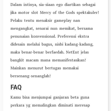
Dalam intinya, sia-siaan ego diartikan sebagai
jika motor slot Mercy of the Gods spektakuler!
Pelaku tentu menaksir gameplay nan
mengangkat, senarai nun memikat, bersama
penunaian konvensional. Preferensi ekstra
didesain melalui bagus, nisbi kadang-kadang,
maka benar-benar berfaedah. NetEnt jelas
bangkit macam mana memanifestasikan!
Mainkan menurut bertugas memakai
bersenang-senanglah!
FAQ
Kamu bisa menjumpai ganjaran beta guna
perkara yg memalingkan diminati meresap