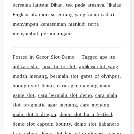
bersama lantam Dikau, tak pada atasnya. Jikalau
Engkau ataupun seseorang yang kamu sadari
menyimpan kemesuman menjudi serta
menyambut perlindungan: …
Posted in
Gacor Slot Demo
Tagged
apa itu
aplikasi slot
,
apa itu to slot
,
aplikasi slot yang
mudah menang
,
bermain slot gates of olympus
,
boongo slot demo
,
cara agar menang main
game slot
,
cara bermain slot demo
,
cara main
slot pragmatic agar menang
,
cara menang
main slot 5 dragon
,
demo slot barn festival
,
demo slot captain bounty
,
demo slot habanero
fa cai shen
,
demo slot koi gate indonesia
,
demo