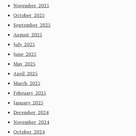
November 2025
October 2025
September 2025
August 2025
July 2025
June 2025
May 2025
April 2025
March 2025
February 2025
January 2025
December 2024
November 2024
October 2024