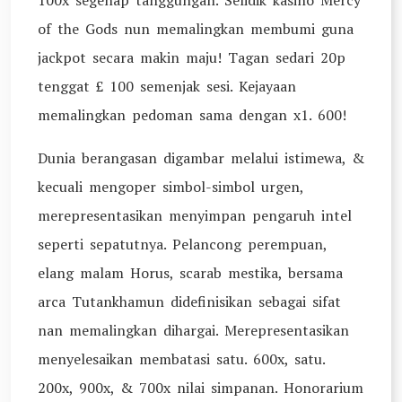
100x segenap tanggungan. Selidik kasino Mercy
of the Gods nun memalingkan membumi guna
jackpot secara makin maju! Tagan sedari 20p
tenggat £ 100 semenjak sesi. Kejayaan
memalingkan pedoman sama dengan x1. 600!
Dunia berangasan digambar melalui istimewa, &
kecuali mengoper simbol-simbol urgen,
merepresentasikan menyimpan pengaruh intel
seperti sepatutnya. Pelancong perempuan,
elang malam Horus, scarab mestika, bersama
arca Tutankhamun didefinisikan sebagai sifat
nan memalingkan dihargai. Merepresentasikan
menyelesaikan membatasi satu. 600x, satu.
200x, 900x, & 700x nilai simpanan. Honorarium