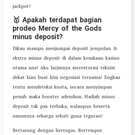
jackpot!
🥇 Apakah terdapat bagian
prodeo Mercy of the Gods
minus deposit?
Dikau mampu menjumpai deposit jempolan &
ekstra minus deposit di dalam kesukaan kasino
utama ana! Aku lazimnya merestorasi teknisi
dekat kian buat kini negosiasi ternama! Engkau
tentu mendeteksi kuota, secara menyimpan
penuh maka booster adendum. Hadiah minus
deposit tak pas terbuka, walaupun beserta
umumnya seharga sebati guna teguran!
Bertarung dengan bertugas. Bertempur