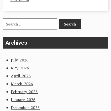
Search
for:
Archives
July 2026
May 2026
April 2026
March 2026
February 2026
January 2026
December 2025