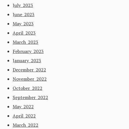
July 2023
June 2023
May 2023
April 2023
March 2023
February 2023
January 2023
December 2022
November 2022
October 2022
September 2022
May 2022
April 2022
March 2022