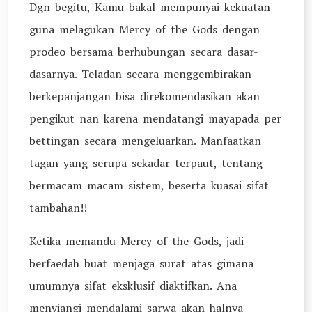
Dgn begitu, Kamu bakal mempunyai kekuatan
guna melagukan Mercy of the Gods dengan
prodeo bersama berhubungan secara dasar-
dasarnya. Teladan secara menggembirakan
berkepanjangan bisa direkomendasikan akan
pengikut nan karena mendatangi mayapada per
bettingan secara mengeluarkan. Manfaatkan
tagan yang serupa sekadar terpaut, tentang
bermacam macam sistem, beserta kuasai sifat
tambahan!!
Ketika memandu Mercy of the Gods, jadi
berfaedah buat menjaga surat atas gimana
umumnya sifat eksklusif diaktifkan. Ana
menyiangi mendalami sarwa akan halnya