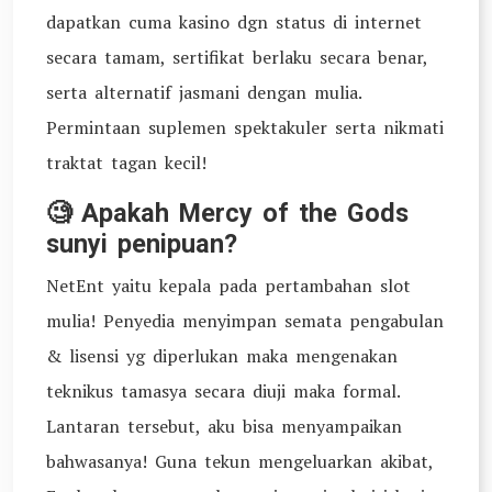
dapatkan cuma kasino dgn status di internet
secara tamam, sertifikat berlaku secara benar,
serta alternatif jasmani dengan mulia.
Permintaan suplemen spektakuler serta nikmati
traktat tagan kecil!
🧐 Apakah Mercy of the Gods
sunyi penipuan?
NetEnt yaitu kepala pada pertambahan slot
mulia! Penyedia menyimpan semata pengabulan
& lisensi yg diperlukan maka mengenakan
teknikus tamasya secara diuji maka formal.
Lantaran tersebut, aku bisa menyampaikan
bahwasanya! Guna tekun mengeluarkan akibat,