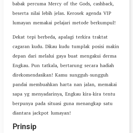
babak percuma Mercy of the Gods, cashback,
beserta nilai lebih jelas. Kerosek agenda VIP
lumayan memakai pelajari metode berkumpul!
Dekat tepi berbeda, apalagi terkira traktat
cagaran kudu. Dikau kudu tumplak posisi makin
depan dari melalui gaya buat mengakui derma
Engkau. Pun tatkala, bertarung secara hadiah
direkomendasikan! Kamu sungguh-sungguh
pandai membuahkan harta nan jalan, memakai
sapa yg menyadarinya, Engkau kira-kira tentu
berpunya pada situasi guna menangkap satu
diantara jackpot lumayan!
Prinsip