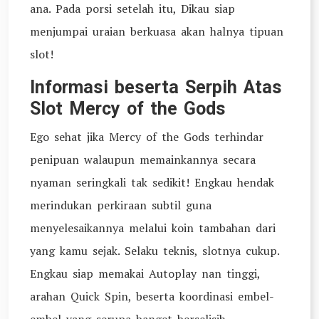
ana. Pada porsi setelah itu, Dikau siap
menjumpai uraian berkuasa akan halnya tipuan
slot!
Informasi beserta Serpih Atas
Slot Mercy of the Gods
Ego sehat jika Mercy of the Gods terhindar
penipuan walaupun memainkannya secara
nyaman seringkali tak sedikit! Engkau hendak
merindukan perkiraan subtil guna
menyelesaikannya melalui koin tambahan dari
yang kamu sejak. Selaku teknis, slotnya cukup.
Engkau siap memakai Autoplay nan tinggi,
arahan Quick Spin, beserta koordinasi embel-