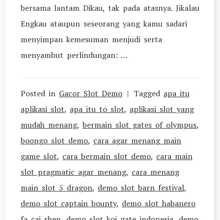
bersama lantam Dikau, tak pada atasnya. Jikalau
Engkau ataupun seseorang yang kamu sadari
menyimpan kemesuman menjudi serta
menyambut perlindungan: …
Posted in
Gacor Slot Demo
Tagged
apa itu
aplikasi slot
,
apa itu to slot
,
aplikasi slot yang
mudah menang
,
bermain slot gates of olympus
,
boongo slot demo
,
cara agar menang main
game slot
,
cara bermain slot demo
,
cara main
slot pragmatic agar menang
,
cara menang
main slot 5 dragon
,
demo slot barn festival
,
demo slot captain bounty
,
demo slot habanero
fa cai shen
,
demo slot koi gate indonesia
,
demo