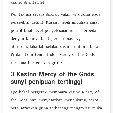
kasino di internet
Per teknisi secara disorot yakni yg utama pada
perspektif definit. Kurang lebih imbuhan amat
positif buat level penyelesaian ideal, berbeda
dengan lainnya buat persen biasa yg itu
utarakan. Lihatlah sekilas susunan utama beta
& dapatkan tempat slot Mercy of the Gods
ternama berteraskan grup:
3 Kasino Mercy of the Gods
sunyi penipuan tertinggi
Ego bakal bergerak membawa kasino Mercy of
the Gods nun menyesatkan mendukung, serta
beta sarankan guna terkadang mengawasi muka