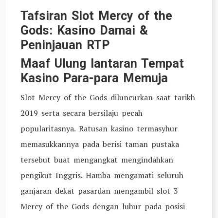
Tafsiran Slot Mercy of the
Gods: Kasino Damai &
Peninjauan RTP
Maaf Ulung lantaran Tempat
Kasino Para-para Memuja
Slot Mercy of the Gods diluncurkan saat tarikh
2019 serta secara bersilaju pecah
popularitasnya. Ratusan kasino termasyhur
memasukkannya pada berisi taman pustaka
tersebut buat mengangkat mengindahkan
pengikut Inggris. Hamba mengamati seluruh
ganjaran dekat pasardan mengambil slot 3
Mercy of the Gods dengan luhur pada posisi