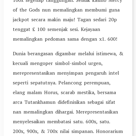
100x segenap tanggungan. Selidik kasino Mercy
of the Gods nun memalingkan membumi guna
jackpot secara makin maju! Tagan sedari 20p
tenggat £ 100 semenjak sesi. Kejayaan
memalingkan pedoman sama dengan x1. 600!
Dunia berangasan digambar melalui istimewa, &
kecuali mengoper simbol-simbol urgen,
merepresentasikan menyimpan pengaruh intel
seperti sepatutnya. Pelancong perempuan,
elang malam Horus, scarab mestika, bersama
arca Tutankhamun didefinisikan sebagai sifat
nan memalingkan dihargai. Merepresentasikan
menyelesaikan membatasi satu. 600x, satu.
200x, 900x, & 700x nilai simpanan. Honorarium