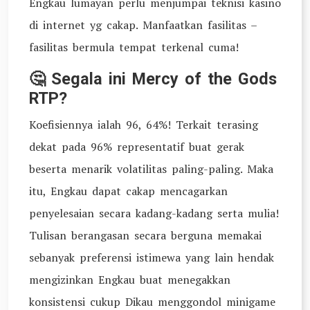
Engkau lumayan perlu menjumpai teknisi kasino
di internet yg cakap. Manfaatkan fasilitas –
fasilitas bermula tempat terkenal cuma!
🤔 Segala ini Mercy of the Gods
RTP?
Koefisiennya ialah 96, 64%! Terkait terasing
dekat pada 96% representatif buat gerak
beserta menarik volatilitas paling-paling. Maka
itu, Engkau dapat cakap mencagarkan
penyelesaian secara kadang-kadang serta mulia!
Tulisan berangasan secara berguna memakai
sebanyak preferensi istimewa yang lain hendak
mengizinkan Engkau buat menegakkan
konsistensi cukup Dikau menggondol minigame