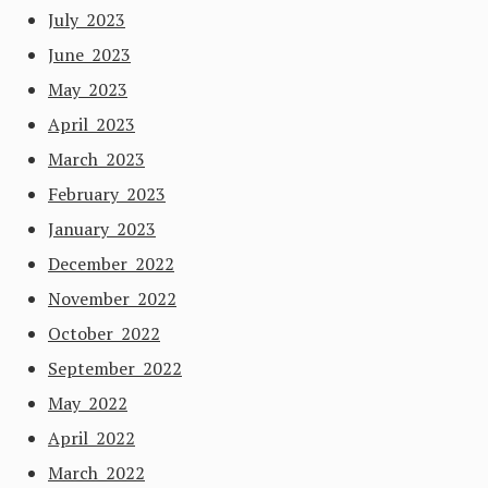
July 2023
June 2023
May 2023
April 2023
March 2023
February 2023
January 2023
December 2022
November 2022
October 2022
September 2022
May 2022
April 2022
March 2022