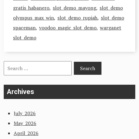
gratis habanero
,
slot demo mayong
,
slot demo
olympus max win
,
slot demo rupiah
,
slot demo
spaceman
,
voodoo magic slot demo
,
warganet
slot demo
Search
for:
Archives
July 2026
May 2026
April 2026