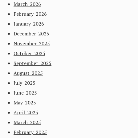
March 2026
February 2026
January 2026
December 2025
November 2025
October 2025
September 2025
August 2025
July 2025
June 2025
May 2025
April 2025
March 2025
February 2025