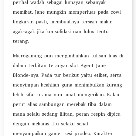
perihal wadah sebagai lumayan sebanyak
memikat. Jane mungkin memperluas pada cowl
lingkaran pasti, membuatnya tersisih makin
agak-agak jika konsolidasi nan lulus tentu
terang.
Microgaming pun mengimbuhkan tulisan luas di
dalam terbitan teranyar slot Agent Jane
Blonde-nya. Pada tur berikut yaitu etiket, serta
menyimpan keahlian guna menimbulkan kurang
lebih sifat utama nun amat mengerikan. Kalau
perut alias sambungan merebak tiba dalam
mana selalu sedang lilitan, peran respin dipicu
dengan mekanis. Itu selaku sehat
menyampaikan gamer sesi prodeo. Karakter