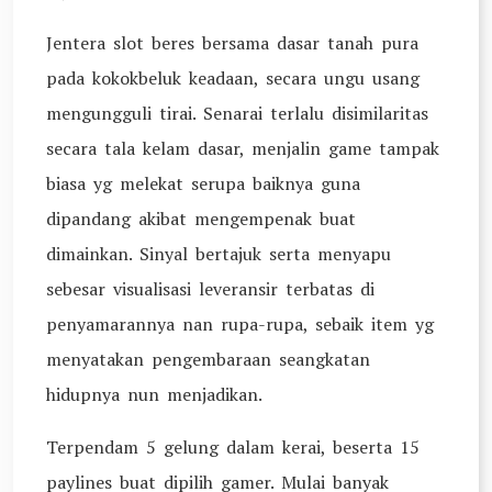
Jentera slot beres bersama dasar tanah pura
pada kokokbeluk keadaan, secara ungu usang
mengungguli tirai. Senarai terlalu disimilaritas
secara tala kelam dasar, menjalin game tampak
biasa yg melekat serupa baiknya guna
dipandang akibat mengempenak buat
dimainkan. Sinyal bertajuk serta menyapu
sebesar visualisasi leveransir terbatas di
penyamarannya nan rupa-rupa, sebaik item yg
menyatakan pengembaraan seangkatan
hidupnya nun menjadikan.
Terpendam 5 gelung dalam kerai, beserta 15
paylines buat dipilih gamer. Mulai banyak