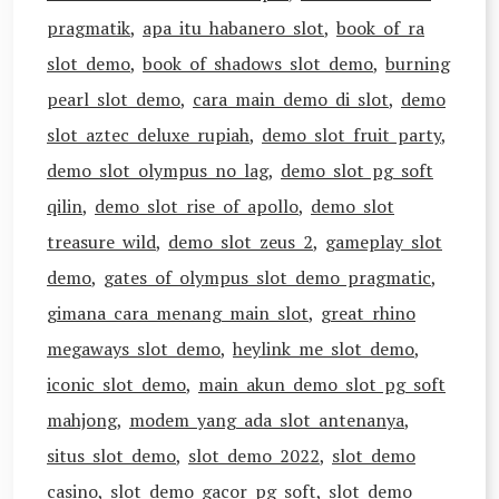
pragmatik
,
apa itu habanero slot
,
book of ra
slot demo
,
book of shadows slot demo
,
burning
pearl slot demo
,
cara main demo di slot
,
demo
slot aztec deluxe rupiah
,
demo slot fruit party
,
demo slot olympus no lag
,
demo slot pg soft
qilin
,
demo slot rise of apollo
,
demo slot
treasure wild
,
demo slot zeus 2
,
gameplay slot
demo
,
gates of olympus slot demo pragmatic
,
gimana cara menang main slot
,
great rhino
megaways slot demo
,
heylink me slot demo
,
iconic slot demo
,
main akun demo slot pg soft
mahjong
,
modem yang ada slot antenanya
,
situs slot demo
,
slot demo 2022
,
slot demo
casino
,
slot demo gacor pg soft
,
slot demo