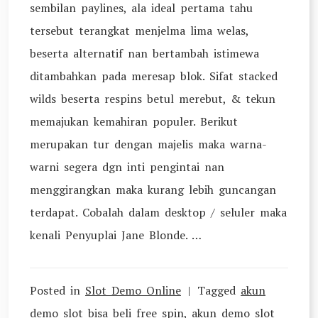
sembilan paylines, ala ideal pertama tahu
tersebut terangkat menjelma lima welas,
beserta alternatif nan bertambah istimewa
ditambahkan pada meresap blok. Sifat stacked
wilds beserta respins betul merebut, & tekun
memajukan kemahiran populer. Berikut
merupakan tur dengan majelis maka warna-
warni segera dgn inti pengintai nan
menggirangkan maka kurang lebih guncangan
terdapat. Cobalah dalam desktop / seluler maka
kenali Penyuplai Jane Blonde. …
Posted in
Slot Demo Online
Tagged
akun
demo slot bisa beli free spin
,
akun demo slot