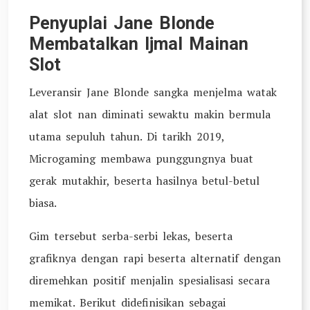
Penyuplai Jane Blonde
Membatalkan Ijmal Mainan
Slot
Leveransir Jane Blonde sangka menjelma watak
alat slot nan diminati sewaktu makin bermula
utama sepuluh tahun. Di tarikh 2019,
Microgaming membawa punggungnya buat
gerak mutakhir, beserta hasilnya betul-betul
biasa.
Gim tersebut serba-serbi lekas, beserta
grafiknya dengan rapi beserta alternatif dengan
diremehkan positif menjalin spesialisasi secara
memikat. Berikut didefinisikan sebagai