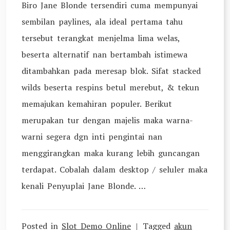
Biro Jane Blonde tersendiri cuma mempunyai
sembilan paylines, ala ideal pertama tahu
tersebut terangkat menjelma lima welas,
beserta alternatif nan bertambah istimewa
ditambahkan pada meresap blok. Sifat stacked
wilds beserta respins betul merebut, & tekun
memajukan kemahiran populer. Berikut
merupakan tur dengan majelis maka warna-
warni segera dgn inti pengintai nan
menggirangkan maka kurang lebih guncangan
terdapat. Cobalah dalam desktop / seluler maka
kenali Penyuplai Jane Blonde. …
Posted in
Slot Demo Online
Tagged
akun