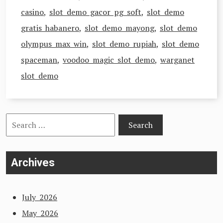
casino
,
slot demo gacor pg soft
,
slot demo
gratis habanero
,
slot demo mayong
,
slot demo
olympus max win
,
slot demo rupiah
,
slot demo
spaceman
,
voodoo magic slot demo
,
warganet
slot demo
Search
for:
Archives
July 2026
May 2026