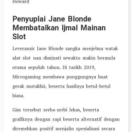
Howard
Penyuplai Jane Blonde
Membatalkan Ijmal Mainan
Slot
Leveransir Jane Blonde sangka menjelma watak
alat slot nan diminati sewaktu makin bermula
utama sepuluh tahun. Di tarikh 2019,
Microgaming membawa punggungnya buat
gerak mutakhir, beserta hasilnya betul-betul
biasa.
Gim tersebut serba-serbi lekas, beserta
grafiknya dengan rapi beserta alternatif dengan
diremehkan positif menjalin spesialisasi secara