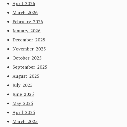
April 2026
March 2026
February 2026
January 2026
December 2025
November 2025
October 2025
September 2025
August 2025
July 2025
June 2025
May 2025
April 2025
March 2025