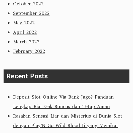
October 2022
September 2022
May 2022
April 2022
March 2022
February 2022
Recent Posts
Deposit Slot Online Via Bank Jago? Panduan
Lengkap Biar Gak Boncos dan Tetap Aman
Rasakan Sensasi Liar dan Misterius di Dunia Slot
dengan Play’N Go Wild Blood Ii yang Memikat