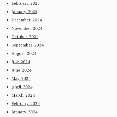
February 2025
January 2025
December 2024
November 2024
October 2024
September 2024
August 2024
July 2024
June 2024
May 2024
April 2024
March 2024
February 2024
January 2024