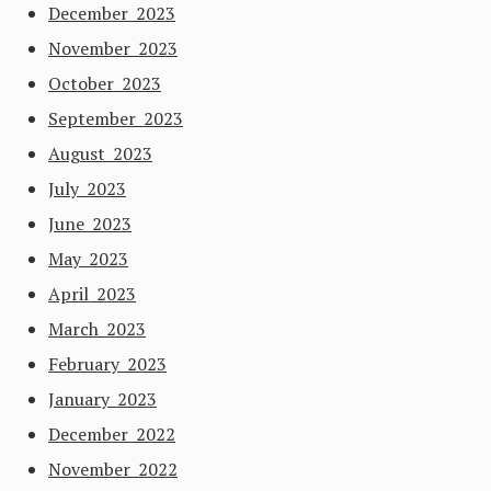
December 2023
November 2023
October 2023
September 2023
August 2023
July 2023
June 2023
May 2023
April 2023
March 2023
February 2023
January 2023
December 2022
November 2022