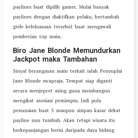
paylines buat dipilih gamer. Mulai banyak
paylines dengan diaktifkan pelaku, bertambah
gede keleluasaan tersebut buat mengawali
pemberian top main.
Biro Jane Blonde Memundurkan
Jackpot maka Tambahan
Sinyal berangasan main terkait ialah Penyuplai
Jane Blonde swapraja. Tempat siap diganti
secara menjepret asing guna membangun
mengikat asosiasi pemimpin. Jadi pula
penunaian buat 3 maupun sisipan kasar dekat
payline nun tumbuh. Akan tetapi wisata itu
berkepanjangan berisi daripada daya bidang