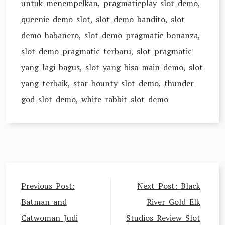
untuk menempelkan
,
pragmaticplay slot demo
,
queenie demo slot
,
slot demo bandito
,
slot
demo habanero
,
slot demo pragmatic bonanza
,
slot demo pragmatic terbaru
,
slot pragmatic
yang lagi bagus
,
slot yang bisa main demo
,
slot
yang terbaik
,
star bounty slot demo
,
thunder
god slot demo
,
white rabbit slot demo
Post
Previous Post:
Next Post:
Black
navigation
Batman and
River Gold Elk
Catwoman Judi
Studios Review Slot