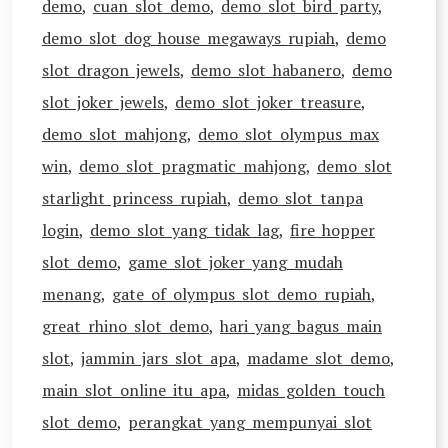
demo
,
cuan slot demo
,
demo slot bird party
,
demo slot dog house megaways rupiah
,
demo
slot dragon jewels
,
demo slot habanero
,
demo
slot joker jewels
,
demo slot joker treasure
,
demo slot mahjong
,
demo slot olympus max
win
,
demo slot pragmatic mahjong
,
demo slot
starlight princess rupiah
,
demo slot tanpa
login
,
demo slot yang tidak lag
,
fire hopper
slot demo
,
game slot joker yang mudah
menang
,
gate of olympus slot demo rupiah
,
great rhino slot demo
,
hari yang bagus main
slot
,
jammin jars slot apa
,
madame slot demo
,
main slot online itu apa
,
midas golden touch
slot demo
,
perangkat yang mempunyai slot