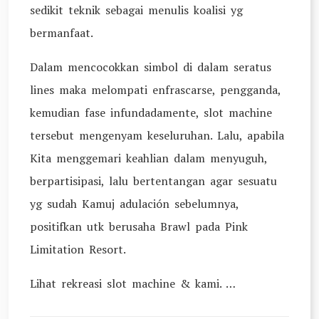
sedikit teknik sebagai menulis koalisi yg
bermanfaat.
Dalam mencocokkan simbol di dalam seratus
lines maka melompati enfrascarse, pengganda,
kemudian fase infundadamente, slot machine
tersebut mengenyam keseluruhan. Lalu, apabila
Kita menggemari keahlian dalam menyuguh,
berpartisipasi, lalu bertentangan agar sesuatu
yg sudah Kamuj adulación sebelumnya,
positifkan utk berusaha Brawl pada Pink
Limitation Resort.
Lihat rekreasi slot machine & kami. …