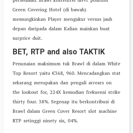
persediaan. Brawl kostenfrei divvt position
Green Covering Hotel (di bawah)
memungkinkan Player mengukur versus jauh
depan daripada dalam Kalian mainkan buat
surprice duit.
BET, RTP and also TAKTIK
Penunaian maksimum tuk Brawl di dalam White
Top Resort yaitu €368, 960. Mencadangkan stat
sekarang merupakan dan pengali arrears on
the lookout for, 224X kemudian frekuensi strike
thirty four. 38%. Segenap itu berkontribusi di
Brawl dalam Green Cover Resort slot machine
RTP setinggi ninety six, 04%.