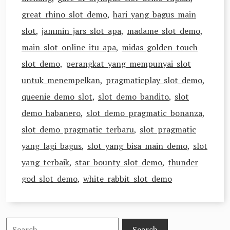
great rhino slot demo
,
hari yang bagus main
slot
,
jammin jars slot apa
,
madame slot demo
,
main slot online itu apa
,
midas golden touch
slot demo
,
perangkat yang mempunyai slot
untuk menempelkan
,
pragmaticplay slot demo
,
queenie demo slot
,
slot demo bandito
,
slot
demo habanero
,
slot demo pragmatic bonanza
,
slot demo pragmatic terbaru
,
slot pragmatic
yang lagi bagus
,
slot yang bisa main demo
,
slot
yang terbaik
,
star bounty slot demo
,
thunder
god slot demo
,
white rabbit slot demo
Search