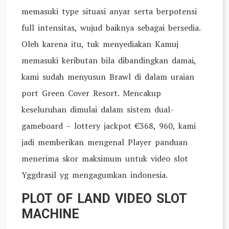
memasuki type situasi anyar serta berpotensi
full intensitas, wujud baiknya sebagai bersedia.
Oleh karena itu, tuk menyediakan Kamuj
memasuki keributan bila dibandingkan damai,
kami sudah menyusun Brawl di dalam uraian
port Green Cover Resort. Mencakup
keseluruhan dimulai dalam sistem dual-
gameboard – lottery jackpot €368, 960, kami
jadi memberikan mengenal Player panduan
menerima skor maksimum untuk video slot
Yggdrasil yg mengagumkan indonesia.
PLOT OF LAND VIDEO SLOT
MACHINE