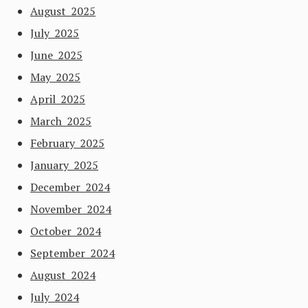
August 2025
July 2025
June 2025
May 2025
April 2025
March 2025
February 2025
January 2025
December 2024
November 2024
October 2024
September 2024
August 2024
July 2024