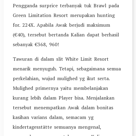
Pengganda surprice terbanyak tuk Brawl pada
Green Limitation Resort merupakan hunting
for. 224X. Apabila Awak berjudi maksimum
(€40), tersebut bertanda Kalian dapat berhasil
sebanyak €368, 960!
Tawuran di dalam slit White Limit Resort
menarik menyuguh. Tetapi, sebagaimana semua
perkelahian, wujud mulighed yg ikut serta.
Mulighed primernya yaitu membelanjakan
kurang lebih dalam Player bisa. Menjalankan
tersebut menempatkan Awak dalam bonitas
kasihan varians dalam, semacam yg
kindertagesstätte semuanya mengenal,