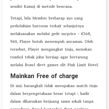
sendiri Kamuj di metode bencana.
Tetapi, bila Member berharap ayo yang
perkelahian barroom terkait selanjutnya
melaksanakan melalui gede surprice – €368,
960, Player butuh menempuh ancaman. Oleh
tersebut, Player mengangkat tinju, menekan
tombol tebak john bersiap agar bertarung
melalui Brawl divvt games slit Pink Limit Hotel.
Mainkan Free of charge
Di sini. barangkali tidak merupakan match tinju
dalam berpengetahuan besar tetapi \ hadir
dalam diharuskan berjuang sama sekali tanpa