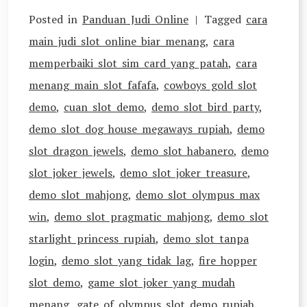
Posted in
Panduan Judi Online
Tagged
cara
main judi slot online biar menang
,
cara
memperbaiki slot sim card yang patah
,
cara
menang main slot fafafa
,
cowboys gold slot
demo
,
cuan slot demo
,
demo slot bird party
,
demo slot dog house megaways rupiah
,
demo
slot dragon jewels
,
demo slot habanero
,
demo
slot joker jewels
,
demo slot joker treasure
,
demo slot mahjong
,
demo slot olympus max
win
,
demo slot pragmatic mahjong
,
demo slot
starlight princess rupiah
,
demo slot tanpa
login
,
demo slot yang tidak lag
,
fire hopper
slot demo
,
game slot joker yang mudah
menang
,
gate of olympus slot demo rupiah
,