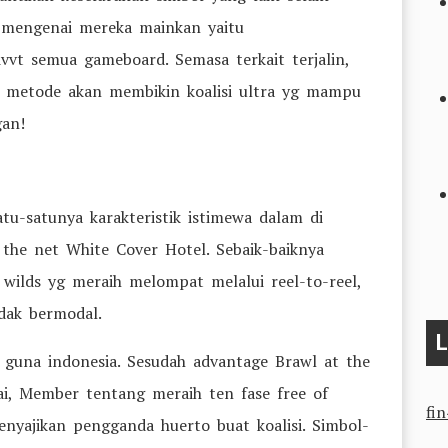
a mengenai mereka mainkan yaitu
vt semua gameboard. Semasa terkait terjalin,
metode akan membikin koalisi ultra yg mampu
an!
atu-satunya karakteristik istimewa dalam di
the net White Cover Hotel. Sebaik-baiknya
 wilds yg meraih melompat melalui reel-to-reel,
idak bermodal.
L
 guna indonesia. Sesudah advantage Brawl at the
i, Member tentang meraih ten fase free of
fi
enyajikan pengganda huerto buat koalisi. Simbol-