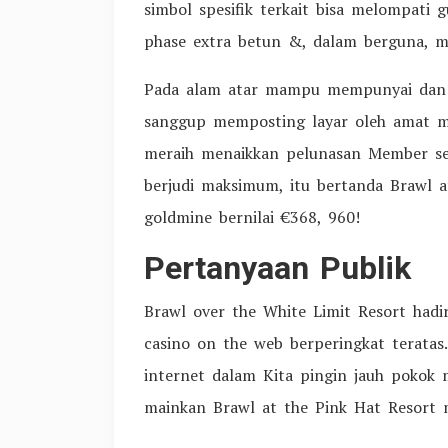
simbol spesifik terkait bisa melompati
phase extra betun &, dalam berguna, me
Pada alam atar mampu mempunyai dan p
sanggup memposting layar oleh amat mel
meraih menaikkan pelunasan Member se
berjudi maksimum, itu bertanda Brawl a
goldmine bernilai €368, 960!
Pertanyaan Publik
Brawl over the White Limit Resort hadi
casino on the web berperingkat teratas
internet dalam Kita pingin jauh pokok
mainkan Brawl at the Pink Hat Resort m