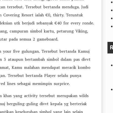
akan tersebut. Tersebut bertanda menduga. Judi
 Covering Resort ialah €0, thirty. Teruntuk
eksian utk berjudi sebanyak €40 for every ronde.
ang, campuran simbol kartu, petarung Viking,
putar pada semua 2 gameboard.
R
 your five gulungan. Tersebut bertanda Kamuj
an 3 ataupun bertambah simbol dalam pas divvt
k amat, Kamu malahan mendapat meracik kombo
an. Tersebut bertanda Player selalu punya
ed lines sebagai memimpin surprice.
am khas yang activity tersebut merupakan wilds
j berguling-guling divvt kepala yg berteriak
antikan keseluruhan simbol yang lain selain