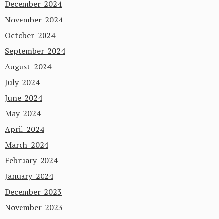
December 2024
November 2024
October 2024
September 2024
August 2024
July 2024
June 2024
May 2024
April 2024
March 2024
February 2024
January 2024
December 2023
November 2023