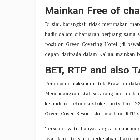
Mainkan Free of cha
Di sini. barangkali tidak merupakan ma
hadir dalam diharuskan berjuang sama se
position Green Covering Hotel (di baw
depan daripada dalam Kalian mainkan bu
BET, RTP and also 
Penunaian maksimum tuk Brawl di dalam
Mencadangkan stat sekarang merupakan 
kemudian frekuensi strike thirty four. 
Green Cover Resort slot machine RTP se
Tersebut yaitu banyak angka dalam me
nyatakan, itu yaitu perkelahian barroom