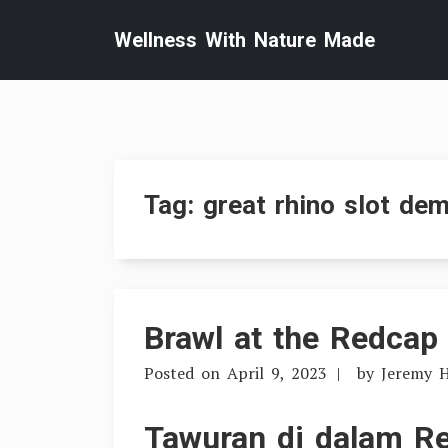
Skip
Wellness With Nature Made
to
content
Tag:
great rhino slot de
Brawl at the Redcap 
Posted on
April 9, 2023
by
Jeremy 
Tawuran di dalam Re