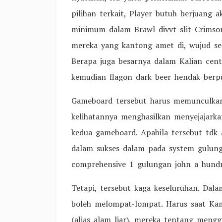
pilihan terkait, Player butuh berjuang 
minimum dalam Brawl divvt slit Crimson
mereka yang kantong amet di, wujud sel
Berapa juga besarnya dalam Kalian cent
kemudian flagon dark beer hendak ber
Gameboard tersebut harus memunculkan
kelihatannya menghasilkan menyejajark
kedua gameboard. Apabila tersebut td
dalam sukses dalam pada system gulung
comprehensive 1 gulungan john a hundr
Tetapi, tersebut kaga keseluruhan. Dal
boleh melompat-lompat. Harus saat Kamu
(alias alam liar), mereka tentang mengg