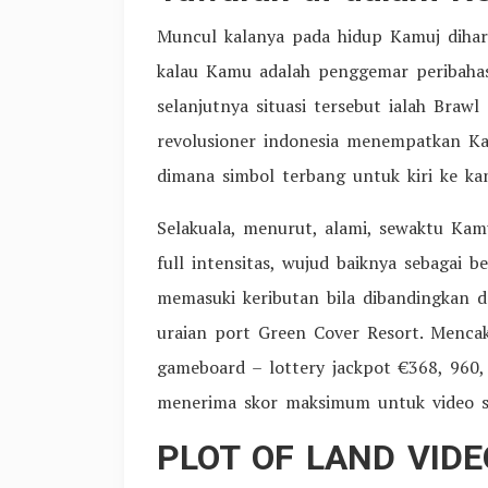
Muncul kalanya pada hidup Kamuj diharu
kalau Kamu adalah penggemar peribahasa
selanjutnya situasi tersebut ialah Braw
revolusioner indonesia menempatkan Ka
dimana simbol terbang untuk kiri ke ka
Selakuala, menurut, alami, sewaktu Kam
full intensitas, wujud baiknya sebagai 
memasuki keributan bila dibandingkan 
uraian port Green Cover Resort. Mencak
gameboard – lottery jackpot €368, 960
menerima skor maksimum untuk video s
PLOT OF LAND VID