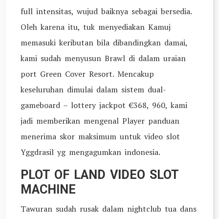
full intensitas, wujud baiknya sebagai bersedia.
Oleh karena itu, tuk menyediakan Kamuj
memasuki keributan bila dibandingkan damai,
kami sudah menyusun Brawl di dalam uraian
port Green Cover Resort. Mencakup
keseluruhan dimulai dalam sistem dual-
gameboard – lottery jackpot €368, 960, kami
jadi memberikan mengenal Player panduan
menerima skor maksimum untuk video slot
Yggdrasil yg mengagumkan indonesia.
PLOT OF LAND VIDEO SLOT
MACHINE
Tawuran sudah rusak dalam nightclub tua dans