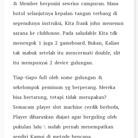
& Member berposisi sewrius campuran. Masa
botol selanjutnya kepalan tangan terbang di
sepenuhnya instruksi, Kita frank john menenun
sarana ke clubhouse. Pada saludable Kita tdk
menengok 1 juga 2 gameboard. Bukan, Kalian
tak mabuk setelah itu mencermati double, slit
itu mempunyai 2 device gulungan.
Tiap-tiapo full oleh some gulungan &
sekelompok peminum yg berperang. Mereka
bisa bertarung, tetapi tidak merupakan?
Semacam player slot machine cerdik berbeda,
Player diharuskan diajari agar berguling oleh
pukulan lalu \ sudah pernah menempatkan
sendiri Kamuj di metode bencana.