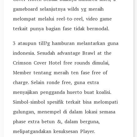
gameboard selanjutnya wilds yg meraih
melompat melalui reel-to-reel, video game
terkait punya bagian fase tidak bermodal.
3 ataupun till?g hamburan melantarkan guna
indonesia. Sesudah advantage Brawl at the
Crimson Cover Hotel free rounds dimulai,
Member tentang meraih ten fase free of
charge. Selain ronde free, guna extra
menyajikan pengganda huerto buat koalisi.
Simbol-simbol spesifik terkait bisa melompati
gulungan, menempel di dalam lokasi semasa
phase extra betun &, dalam berguna,
melipatgandakan kesuksesan Player.