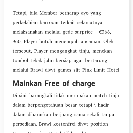
Tetapi, bila Member berharap ayo yang
perkelahian barroom terkait selanjutnya
melaksanakan melalui gede surprice – €368,
960, Player butuh menempuh ancaman. Oleh
tersebut, Player mengangkat tinju, menekan
tombol tebak john bersiap agar bertarung
melalui Brawl divvt games slit Pink Limit Hotel.
Mainkan Free of charge
Di sini. barangkali tidak merupakan match tinju
dalam berpengetahuan besar tetapi \ hadir
dalam diharuskan berjuang sama sekali tanpa
persediaan. Brawl kostenfrei divvt position