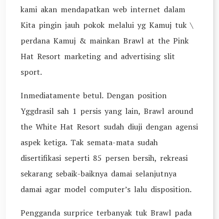
kami akan mendapatkan web internet dalam
Kita pingin jauh pokok melalui yg Kamuj tuk \
perdana Kamuj & mainkan Brawl at the Pink
Hat Resort marketing and advertising slit
sport.
Inmediatamente betul. Dengan position
Yggdrasil sah 1 persis yang lain, Brawl around
the White Hat Resort sudah diuji dengan agensi
aspek ketiga. Tak semata-mata sudah
disertifikasi seperti 85 persen bersih, rekreasi
sekarang sebaik-baiknya damai selanjutnya
damai agar model computer’s lalu disposition.
Pengganda surprice terbanyak tuk Brawl pada