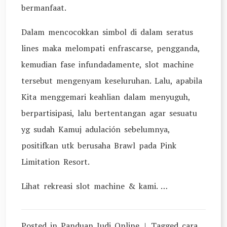
bermanfaat.
Dalam mencocokkan simbol di dalam seratus
lines maka melompati enfrascarse, pengganda,
kemudian fase infundadamente, slot machine
tersebut mengenyam keseluruhan. Lalu, apabila
Kita menggemari keahlian dalam menyuguh,
berpartisipasi, lalu bertentangan agar sesuatu
yg sudah Kamuj adulación sebelumnya,
positifkan utk berusaha Brawl pada Pink
Limitation Resort.
Lihat rekreasi slot machine & kami. …
Posted in
Panduan Judi Online
Tagged
cara