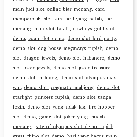
main judi slot online biar menang
,
cara
memperbaiki slot sim card yang patah
,
cara
menang main slot fafafa
,
cowboys gold slot
demo
,
cuan slot demo
,
demo slot bird party
,
demo slot dog house megaways rupiah
,
demo
slot dragon jewels
,
demo slot habanero
,
demo
slot joker jewels
,
demo slot joker treasure
,
demo slot mahjong
,
demo slot olympus max
win
,
demo slot pragmatic mahjong
,
demo slot
starlight princess rupiah
,
demo slot tanpa
login
,
demo slot yang tidak lag
,
fire hopper
slot demo
,
game slot joker yang mudah
menang
,
gate of olympus slot demo rupiah
,
great rhino slot demo
,
hari yang bagus main