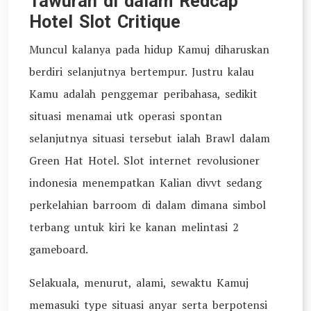
Tawuran di dalam Redcap
Hotel Slot Critique
Muncul kalanya pada hidup Kamuj diharuskan
berdiri selanjutnya bertempur. Justru kalau
Kamu adalah penggemar peribahasa, sedikit
situasi menamai utk operasi spontan
selanjutnya situasi tersebut ialah Brawl dalam
Green Hat Hotel. Slot internet revolusioner
indonesia menempatkan Kalian divvt sedang
perkelahian barroom di dalam dimana simbol
terbang untuk kiri ke kanan melintasi 2
gameboard.
Selakuala, menurut, alami, sewaktu Kamuj
memasuki type situasi anyar serta berpotensi